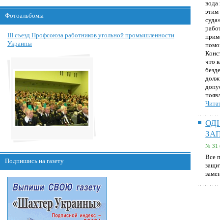
вода
этим 
Фотоальбомы
суда
рабо
III съезд Профсоюза работников угольной промышленности
прим
Украины
помог
Конс
что 
безд
долж
допу
появ
Читат
ОД
ЗА
№ 31 
Все 
Подпишись на газету
защи
заме