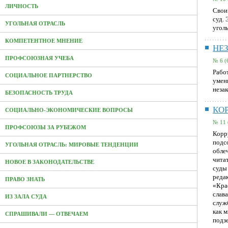
ЛИЧНОСТЬ
Свои 
суд.
УГОЛЬНАЯ ОТРАСЛЬ
угол
КОМПЕТЕНТНОЕ МНЕНИЕ
НЕ
ПРОФСОЮЗНАЯ УЧЕБА
№ 6 (
Рабо
СОЦИАЛЬНОЕ ПАРТНЕРСТВО
умен
незак
БЕЗОПАСНОСТЬ ТРУДА
КО
СОЦИАЛЬНО-ЭКОНОМИЧЕСКИЕ ВОПРОСЫ
№ 11 
ПРОФСОЮЗЫ ЗА РУБЕЖОМ
Корр
подс
УГОЛЬНАЯ ОТРАСЛЬ: МИРОВЫЕ ТЕНДЕНЦИИ
обле
чита
НОВОЕ В ЗАКОНОДАТЕЛЬСТВЕ
суды
реда
ПРАВО ЗНАТЬ
«Кра
слав
ИЗ ЗАЛА СУДА
служ
как м
СПРАШИВАЛИ — ОТВЕЧАЕМ
подз