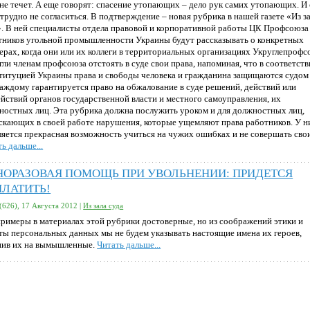
 не течет. А еще говорят: спасение утопающих – дело рук самих утопающих. И 
трудно не согласиться. В подтверждение – новая рубрика в нашей газете «Из з
». В ней специалисты отдела правовой и корпоративной работы ЦК Профсоюза
тников угольной промышленности Украины будут рассказывать о конкретных
ерах, когда они или их коллеги в территориальных организациях Укруглепрофс
ли членам профсоюза отстоять в суде свои права, напоминая, что в соответств
титуцией Украины права и свободы человека и гражданина защищаются судом
каждому гарантируется право на обжалование в суде решений, действий или
ействий органов государственной власти и местного самоуправления, их
ностных лиц. Эта рубрика должна послужить уроком и для должностных лиц,
скающих в своей работе нарушения, которые ущемляют права работников. У н
ляется прекрасная возможность учиться на чужих ошибках и не совершать сво
ь дальше...
НОРАЗОВАЯ ПОМОЩЬ ПРИ УВОЛЬНЕНИИ: ПРИДЕТСЯ
ПЛАТИТЬ!
(626), 17 Августа 2012 |
Из зала суда
примеры в материалах этой рубрики достоверные, но из соображений этики и
ты персональных данных мы не будем указывать настоящие имена их героев,
нив их на вымышленные.
Читать дальше...