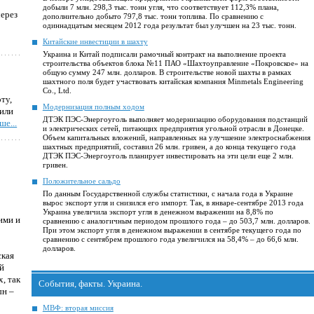
добыли 7 млн. 298,3 тыс. тонн угля, что соответствует 112,3% плана,
через
дополнительно добыто 797,8 тыс. тонн топлива. По сравнению с
одиннадцатым месяцем 2012 года результат был улучшен на 23 тыс. тонн.
Китайские инвестиции в шахту
Украина и Китай подписали рамочный контракт на выполнение проекта
строительства объектов блока №11 ПАО «Шахтоуправление «Покровское» на
общую сумму 247 млн. долларов. В строительстве новой шахты в рамках
шахтного поля будет участвовать китайская компания Minmetals Engineering
Co., Ltd.
ту,
Модернизация полным ходом
пили
ДТЭК ПЭС-Энергоуголь выполняет модернизацию оборудования подстанций
ше...
и электрических сетей, питающих предприятия угольной отрасли в Донецке.
Объем капитальных вложений, направленных на улучшение электроснабжения
шахтных предприятий, составил 26 млн. гривен, а до конца текущего года
ДТЭК ПЭС-Энергоуголь планирует инвестировать на эти цели еще 2 млн.
гривен.
Положительное сальдо
По данным Государственной службы статистики, с начала года в Украине
вырос экспорт угля и снизился его импорт. Так, в январе-сентябре 2013 года
Украина увеличила экспорт угля в денежном выражении на 8,8% по
ими и
сравнению с аналогичным периодом прошлого года – до 503,7 млн. долларов.
При этом экспорт угля в денежном выражении в сентябре текущего года по
сравнению с сентябрем прошлого года увеличился на 58,4% – до 66,6 млн.
долларов.
ская
ой
, так
События, факты. Украина.
ын –
МВФ: вторая миссия