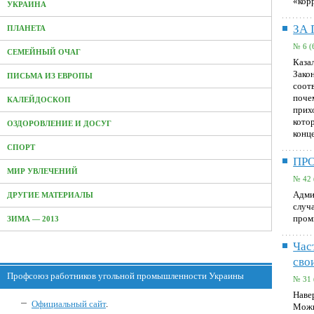
«кор
УКРАИНА
ЗА
ПЛАНЕТА
№ 6 (
СЕМЕЙНЫЙ ОЧАГ
Каза
Зако
ПИСЬМА ИЗ ЕВРОПЫ
соот
поче
КАЛЕЙДОСКОП
прихо
кото
ОЗДОРОВЛЕНИЕ И ДОСУГ
конц
СПОРТ
ПР
МИР УВЛЕЧЕНИЙ
№ 42 
Адми
ДРУГИЕ МАТЕРИАЛЫ
случ
пром
ЗИМА — 2013
Час
сво
Профсоюз работников угольной промышленности Украины
№ 31 
Навер
Официальный сайт
.
Можно