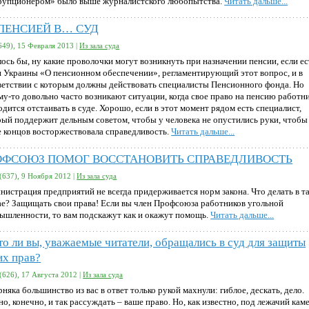
рупционером» было выше журналистского любопытства.
Читать дальше...
 ПЕНСИЕЙ В… СУД
649), 15 Февраля 2013 |
Из зала суда
лось бы, ну какие проволочки могут возникнуть при назначении пенсии, если ес
н Украины «О пенсионном обеспечении», регламентирующий этот вопрос, и в
ветствии с которым должны действовать специалисты Пенсионного фонда. Но
му-то довольно часто возникают ситуации, когда свое право на пенсию работн
дится отстаивать в суде. Хорошо, если в этот момент рядом есть специалист,
рый поддержит дельным советом, чтобы у человека не опустились руки, чтобы
е концов восторжествовала справедливость.
Читать дальше...
ОФСОЮЗ ПОМОГ ВОССТАНОВИТЬ СПРАВЕДЛИВОСТЬ
(637), 9 Ноября 2012 |
Из зала суда
нистрация предприятий не всегда придерживается норм закона. Что делать в т
ае? Защищать свои права! Если вы член Профсоюза работников угольной
ышленности, то вам подскажут как и окажут помощь.
Читать дальше...
то ли вы, уважаемые читатели, обращались в суд для защиты
их прав?
(626), 17 Августа 2012 |
Из зала суда
няка большинство из вас в ответ только рукой махнули: гиблое, дескать, дело.
, конечно, и так рассуждать – ваше право. Но, как известно, под лежачий кам