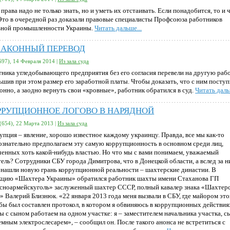
права надо не только знать, но и уметь их отстаивать. Если понадобится, то и 
 Это в очередной раз доказали правовые специалисты Профсоюза работников
ьной промышленности Украины.
Читать дальше...
ЗАКОННЫЙ ПЕРЕВОД
697), 14 Февраля 2014 |
Из зала суда
тника угледобывающего предприятия без его согласия перевели на другую рабо
ьшив при этом размер его заработной платы. Чтобы доказать, что с ним посту
онно, а заодно вернуть свои «кровные», работник обратился в суд.
Читать даль
РРУПЦИОННОЕ ЛОГОВО В НАРЯДНОЙ
(654), 22 Марта 2013 |
Из зала суда
упция – явление, хорошо известное каждому украинцу. Правда, все мы как-то
ознательно предполагаем эту самую коррупционность в основном среди лиц,
ченных хоть какой-нибудь властью. Но что мы с вами понимаем, уважаемый
тель? Сотрудники СБУ города Димитрова, что в Донецкой области, а вслед за н
 нашли новую грань коррупционной реальности – шахтерские династии. В
кцию «Шахтера Украины» обратился работник шахты имени Стаханова ГП
сноармейскуголь» заслуженный шахтер СССР, полный кавалер знака «Шахтер
а» Валерий Близнюк. «22 января 2013 года меня вызвали в СБУ, где майором эт
бы был составлен протокол, в котором я обвиняюсь в коррупционных действиях
ы с сыном работаем на одном участке: я – заместителем начальника участка, с
емным электрослесарем», – сообщил он. После такого анонса не встретиться с