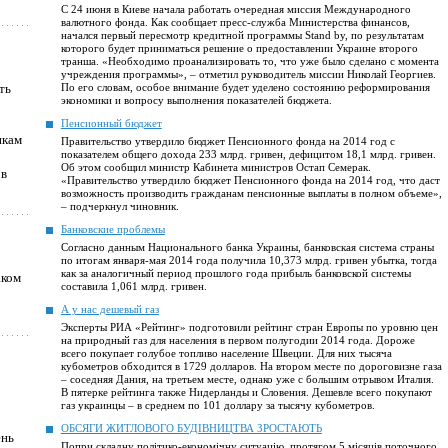
С 24 июня в Киеве начала работать очередная миссия Международного
валютного фонда. Как сообщает пресс-служба Министерства финансов,
начался первый пересмотр кредитной программы Stand by, по результатам
которого будет приниматься решение о предоставлении Украине второго
транша. «Необходимо проанализировать то, что уже было сделано с момента
учреждения программы», – отметил руководитель миссии Николай Георгиев.
ть
По его словам, особое внимание будет уделено состоянию реформирования
экономики и вопросу выполнения показателей бюджета.
Пенсионный бюджет
икам
Правительство утвердило бюджет Пенсионного фонда на 2014 год с
показателем общего дохода 233 млрд. гривен, дефицитом 18,1 млрд. гривен.
Об этом сообщил министр Кабинета министров Остап Семерак.
 в
«Правительство утвердило бюджет Пенсионного фонда на 2014 год, что даст
возможность производить гражданам пенсионные выплаты в полном объеме»,
– подчеркнул чиновник.
Банковские проблемы
Согласно данным Национального банка Украины, банковская система страны
по итогам января-мая 2014 года получила 10,373 млрд. гривен убытка, тогда
как за аналогичный период прошлого года прибыль банковской системы
аком
составила 1,061 млрд. гривен.
А у нас дешевый газ
Эксперты РИА «Рейтинг» подготовили рейтинг стран Европы по уровню цен
на природный газ для населения в первом полугодии 2014 года. Дороже
всего покупает голубое топливо население Швеции. Для них тысяча
кубометров обходится в 1729 долларов. На втором месте по дороговизне газа
– соседняя Дания, на третьем месте, однако уже с большим отрывом Италия.
В пятерке рейтинга также Нидерланды и Словения. Дешевле всего покупают
газ украинцы – в среднем по 101 доллару за тысячу кубометров.
ОБСЯГИ ЖИТЛОВОГО БУДІВНИЦТВА ЗРОСТАЮТЬ
ень
Попри складну політико-економічну ситуацію, протягом 5 місяців поточного