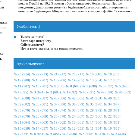
с
року в Україні на 16,2% зросли обсяги житлового будівництва. Про це
ала
повідомив Департамент розвитку будівельної діяльності, ціноутворення та
економіки будівництва Мінрегіону, посилаючись на дані офіційної статистики.
оюза
Улыбнитесь :)
ии с
 и
- Ты как женился?
- Благодаря интернету.
- Сайт знакомств?
- Нет, в театр сходил, когда модем сломался.
их
и.
Архив выпусков
№ 23 (714)
№ 22 (713)
№ 21 (712)
№ 20 (711)
№ 19 (710)
№ 18 (709)
№ 17 (708)
№ 16 (707)
№ 15 (706)
№ 14 (705)
№ 13 (704)
№ 12 (703)
№ 11 (702)
№ 10 (701)
№ 9 (700)
№ 8 (698)
№ 7 (698)
№ 6 (697)
№ 5 (696)
№ 4 (695)
№ 3 (694)
№ 2 (693)
№ 1 (692)
№ 48 (691)
№ 47 (690)
№ 46 (689)
№ 45 (688)
№ 44 (687)
№ 43 (686)
№ 42 (685)
№ 41 (684)
№ 40 (683)
№ 39 (682)
№ 38 (681)
№ 37 (680)
№ 36 (679)
№ 35 (678)
№ 34 (677)
№ 33 (676)
№ 32 (675)
№ 31 (674)
№ 30 (673)
№ 29 (972)
№ 28 (671)
№ 27 (670)
№ 26 (669)
№ 25 (678)
№ 24 (667)
№ 23 (666)
№ 22 (665)
№ 21 (664)
№ 20 (663)
№ 19 (662)
№ 18 (661)
№ 17 (660)
№ 16 (659)
№ 15 (658)
№ 14 (657)
№ 13 (656)
№ 12 (655)
№ 11 (654)
№ 10 (653)
№ 9 (652)
№ 8 (651)
№ 7 (650)
№ 6 (649)
№ 5 (648)
№ 4 (647)
№ 3 (646)