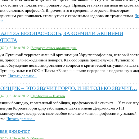
ек отстает от показателя прошлого года. Правда, эта нехватка пока не касается
чих основных профессий. Впрочем, это в среднем по отрасли. Некоторым
приятиям уже пришлось столкнуться с серьезными кадровыми трудностями.
Чи
е...
ЧАЛИ ЗА БЕЗОПАСНОСТЬ, ЗАКОНЧИЛИ АКЦИЯМИ
ОТЕСТА
(620), 6 Июля 2012 |
В профсоюзных организациях
ум Луганской территориальной организации Укруглепрофсоюза, который сост
ля, приобрел неожиданный поворот. Как сообщила пресс-служба Луганского
ома, обсуждение незапланированного вопроса о критической ситуации на шахт
Луганскуголь» и в ООО «Шахта «Белореченская» переросло в подготовку к ак
еста.
Читать дальше...
ОЙЩИК – ЭТО ЗВУЧИТ ГОРДО. И НЕ ТОЛЬКО ЗВУЧИТ…
(620), 6 Июля 2012 |
Профессия — Шахтер
оящий бригадир, талантливый забойщик, профсоюзный активист… У таких люд
Валерий Королев, бригадир забойщиков шахты имени Дзержинского ГП
ржинскуголь», всегда есть свое особое мнение о жизни, профессии и угольной
сли.
Читать дальше...
ван джек-пот
(620), 6 Июля 2012 |
Украина