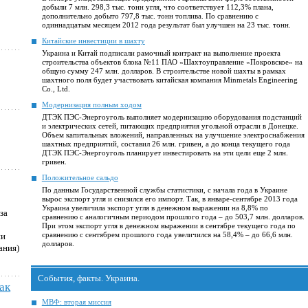
добыли 7 млн. 298,3 тыс. тонн угля, что соответствует 112,3% плана,
дополнительно добыто 797,8 тыс. тонн топлива. По сравнению с
одиннадцатым месяцем 2012 года результат был улучшен на 23 тыс. тонн.
Китайские инвестиции в шахту
Украина и Китай подписали рамочный контракт на выполнение проекта
строительства объектов блока №11 ПАО «Шахтоуправление «Покровское» на
общую сумму 247 млн. долларов. В строительстве новой шахты в рамках
шахтного поля будет участвовать китайская компания Minmetals Engineering
Co., Ltd.
Модернизация полным ходом
ДТЭК ПЭС-Энергоуголь выполняет модернизацию оборудования подстанций
и электрических сетей, питающих предприятия угольной отрасли в Донецке.
Объем капитальных вложений, направленных на улучшение электроснабжения
шахтных предприятий, составил 26 млн. гривен, а до конца текущего года
ДТЭК ПЭС-Энергоуголь планирует инвестировать на эти цели еще 2 млн.
гривен.
Положительное сальдо
По данным Государственной службы статистики, с начала года в Украине
вырос экспорт угля и снизился его импорт. Так, в январе-сентябре 2013 года
Украина увеличила экспорт угля в денежном выражении на 8,8% по
за
сравнению с аналогичным периодом прошлого года – до 503,7 млн. долларов.
При этом экспорт угля в денежном выражении в сентябре текущего года по
сравнению с сентябрем прошлого года увеличился на 58,4% – до 66,6 млн.
ии
долларов.
ания)
События, факты. Украина.
ак
МВФ: вторая миссия