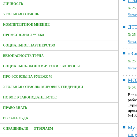
С л
ЛИЧНОСТЬ
№ 25 
УГОЛЬНАЯ ОТРАСЛЬ
Читат
КОМПЕТЕНТНОЕ МНЕНИЕ
ДТЭ
№ 25 
ПРОФСОЮЗНАЯ УЧЕБА
Читат
СОЦИАЛЬНОЕ ПАРТНЕРСТВО
«Зи
БЕЗОПАСНОСТЬ ТРУДА
№ 25 
СОЦИАЛЬНО-ЭКОНОМИЧЕСКИЕ ВОПРОСЫ
Читат
ПРОФСОЮЗЫ ЗА РУБЕЖОМ
МО
УГОЛЬНАЯ ОТРАСЛЬ: МИРОВЫЕ ТЕНДЕНЦИИ
№ 25 
Верх
НОВОЕ В ЗАКОНОДАТЕЛЬСТВЕ
рабо
Турм
ПРАВО ЗНАТЬ
прес
№10
ИЗ ЗАЛА СУДА
Муж
СПРАШИВАЛИ — ОТВЕЧАЕМ
он 