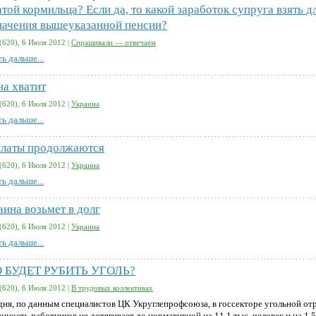
атой кормильца? Если да, то какой заработок супруга взять д
начения вышеуказанной пенсии?
(620), 6 Июля 2012 |
Спрашивали — отвечаем
ь дальше...
на хватит
(620), 6 Июля 2012 |
Украина
ь дальше...
латы продолжаются
(620), 6 Июля 2012 |
Украина
ь дальше...
аина возьмет в долг
(620), 6 Июля 2012 |
Украина
ь дальше...
 БУДЕТ РУБИТЬ УГОЛЬ?
(620), 6 Июля 2012 |
В трудовых коллективах
дня, по данным специалистов ЦК Укруглепрофсоюза, в госсекторе угольной от
нность работников не дотягивает до нормативной на 11,1 тыс. человек и на 1,5