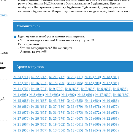
року в Україні на 16,2% зросли обсяги житлового будівництва. Про це
повідомив Департамент розвитку будівельної діяльності, ціноутворення та
економіки будівництва Мінрегіону, посилаючись на дані офіційної статистики.
тать
Улыбнитесь :)
Едет мужик в автобусе и громко возмущается:
- Что за молодежь пошла! Никто места не уступит!!!
Его спрашивают:
- Что вы возмущаетесь? Вы же сидите!
- А жена-то стоит!!!
оялся
ах
Архив выпусков
циям
№ 23 (714)
№ 22 (713)
№ 21 (712)
№ 20 (711)
№ 19 (710)
№ 18 (709)
№ 17 (708)
№ 16 (707)
№ 15 (706)
№ 14 (705)
№ 13 (704)
№ 12 (703)
№ 11 (702)
№ 10 (701)
№ 9 (700)
№ 8 (698)
№ 7 (698)
№ 6 (697)
№ 5 (696)
№ 4 (695)
№ 3 (694)
№ 2 (693)
№ 1 (692)
№ 48 (691)
№ 47 (690)
№ 46 (689)
ей,
№ 45 (688)
№ 44 (687)
№ 43 (686)
№ 42 (685)
№ 41 (684)
№ 40 (683)
№ 39 (682)
№ 38 (681)
№ 37 (680)
№ 36 (679)
№ 35 (678)
№ 34 (677)
№ 33 (676)
№ 32 (675)
№ 31 (674)
№ 30 (673)
№ 29 (972)
№ 28 (671)
№ 27 (670)
№ 26 (669)
№ 25 (678)
№ 24 (667)
№ 23 (666)
№ 22 (665)
№ 21 (664)
№ 20 (663)
№ 19 (662)
№ 18 (661)
№ 17 (660)
№ 16 (659)
№ 15 (658)
№ 14 (657)
№ 13 (656)
№ 12 (655)
№ 11 (654)
№ 10 (653)