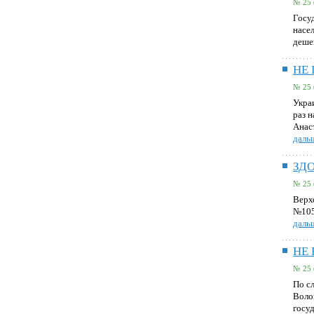
№ 25 
Госу
насе
деше
НЕ
№ 25 
Укра
раз н
Анас
дальш
ЗД
№ 25 
Верх
№105
дальш
НЕ
№ 25 
По с
Воло
госу