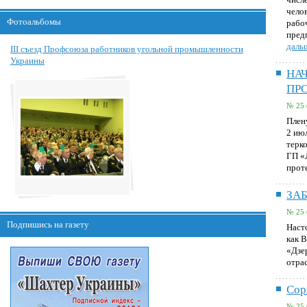
челов
Фотоальбомы
рабо
пред
дальш
III съезд Профсоюза работников угольной промышленности
Украины
НА
ПР
№ 25 
Плен
2 ию
терк
ГП «
прот
ЗАБ
№ 25 
Подпишись на газету
Наст
как 
«Дзе
отра
Сор
№ 25 