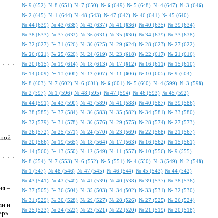
№ 9 (652)
№ 8 (651)
№ 7 (650)
№ 6 (649)
№ 5 (648)
№ 4 (647)
№ 3 (646)
№ 2 (645)
№ 1 (644)
№ 48 (643)
№ 47 (642)
№ 46 (641)
№ 45 (640)
№ 44 (639)
№ 43 (638)
№ 42 (637)
№ 41 (636)
№ 40 (635)
№ 39 (634)
№ 38 (633)
№ 37 (632)
№ 36 (631)
№ 35 (630)
№ 34 (629)
№ 33 (628)
№ 32 (627)
№ 31 (626)
№ 30 (625)
№ 29 (624)
№ 28 (623)
№ 27 (622)
№ 26 (621)
№ 25 (620)
№ 24 (619)
№ 23 (618)
№ 22 (617)
№ 21 (616)
№ 20 (615)
№ 19 (614)
№ 18 (613)
№ 17 (612)
№ 16 (611)
№ 15 (610)
№ 14 (609)
№ 13 (608)
№ 12 (607)
№ 11 (606)
№ 10 (605)
№ 9 (604)
№ 8 (603)
№ 7 (602)
№ 6 (601)
№ 6 (601)
№ 5 (600)
№ 4 (599)
№ 3 (598)
№ 2 (597)
№ 1 (596)
№ 48 (595)
№ 47 (594)
№ 46 (593)
№ 45 (592)
№ 44 (591)
№ 43 (590)
№ 42 (589)
№ 41 (588)
№ 40 (587)
№ 39 (586)
№ 38 (585)
№ 37 (584)
№ 36 (583)
№ 35 (582)
№ 34 (581)
№ 33 (580)
№ 32 (579)
№ 31 (578)
№ 30 (576)
№ 29 (575)
№ 28 (574)
№ 27 (573)
№ 26 (572)
№ 25 (571)
№ 24 (570)
№ 23 (569)
№ 22 (568)
№ 21 (567)
ьной
№ 20 (566)
№ 19 (565)
№ 18 (564)
№ 17 (563)
№ 16 (562)
№ 15 (561)
№ 14 (560)
№ 13 (550)
№ 12 (549)
№ 11 (557)
№ 10 (556)
№ 9 (555)
№ 8 (554)
№ 7 (553)
№ 6 (552)
№ 5 (551)
№ 4 (550)
№ 3 (549)
№ 2 (548)
№ 1 (547)
№ 48 (546)
№ 47 (545)
№ 46 (544)
№ 45 (543)
№ 44 (542)
№ 43 (541)
№ 42 (540)
№ 41 (539)
№ 40 (538)
№ 39 (537)
№ 38 (536)
ия –
№ 37 (505)
№ 36 (504)
№ 35 (503)
№ 34 (502)
№ 33 (531)
№ 32 (530)
№ 31 (529)
№ 30 (528)
№ 29 (527)
№ 28 (526)
№ 27 (525)
№ 26 (524)
ми и
№ 25 (523)
№ 24 (522)
№ 23 (521)
№ 22 (520)
№ 21 (519)
№ 20 (518)
ерь