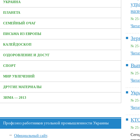
УКРАИНА
утр
наз
ПЛАНЕТА
№ 25 
СЕМЕЙНЫЙ ОЧАГ
Читат
ПИСЬМА ИЗ ЕВРОПЫ
Зер
КАЛЕЙДОСКОП
№ 25 
Читат
ОЗДОРОВЛЕНИЕ И ДОСУГ
Вып
СПОРТ
№ 25 
МИР УВЛЕЧЕНИЙ
Читат
ДРУГИЕ МАТЕРИАЛЫ
Укр
ЗИМА — 2013
№ 25 
Читат
КТО
Профсоюз работников угольной промышленности Украины
№ 25 
Сего
Официальный сайт
.
числе