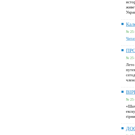
исто
живе
Укра
Кал
№ 25 
Читат
ПР
№ 25 
Лето
путе
сего
член
ВІ
№ 25 
«Шах
екск
гірн
ДО