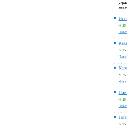
украи
выез
Исп
№ 25 
Читат
Каз
№ 25 
Читат
Каз
№ 25 
Читат
Пак
№ 25 
Читат
Пов
№ 25 