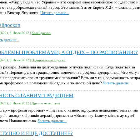
рией. «Мир увидел, что Украина – это современное европейское государство и 
т очень доброжелательный народ. Это главный итог Евро-2012», – сказал през
ины Виктор Янукович.
Читать дальше...
ейдоскоп
(620), 6 Июля 2012 |
Калейдоскоп
ь дальше...
ОБЛЕМЫ ПРОБЛЕМАМИ, А ОТДЫХ – ПО РАСПИСАНИЮ?
(620), 6 Июля 2012 |
Оздоровление и досуг
 в разгаре. Заявления на долгожданные отпуска подписаны. Куда податься за
вкой? Первым делом традиционно, конечно, в профком предприятия. Что могут
дня предложить своим трудящимся первички? Есть ли у них возможность отпр
ов профсоюза на полноценный отдых и по льготной цене?
Читать дальше...
РНІСТЬ СЛАВНИМ ТРАДИЦІЯМ
(620), 6 Июля 2012 |
Другие материалы
тар – професія героїчна» – під такою назвою відбулася нещодавно тематична
урсія молодих гірників держпідприємства «Волиньвугілля» у міському музеї
ичого Нововолинська.
Читать дальше...
СТУПНО И ЕЩЕ ДОСТУПНЕЕ?