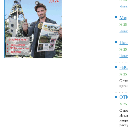
Читат
Мир
№ 25 
Читат
Пос
№ 25 
Читат
«В
№ 25 
С эт
орга
ОТ
№ 25 
С по
Итал
напр
расс