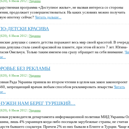
(620), 6 Июля 2012 |
Украина
дарственная программа «Доступное жилье», не вызвав интереса со стороны
ления, продолжает усовершенствоваться. На каких условиях можно получить
вую ипотеку сейчас?
Читать дальше...
 ПО-ДЕТСКИ КРАСИВА
(620), 6 Июля 2012 |
Украина
инские девушки с самого детства поражают весь мир своей красотой. В очере
аша девушка стала самой красивой на планете, при этом ей всего 7 лет. Югина-
тасия Омельчук. Только таким именем она сразу обращает на себя внимание.
Чи
е...
ОРОВЬЕ БЕЗ РЕКЛАМЫ
(620), 6 Июля 2012 |
Украина
овная Рада Украины приняла во втором чтении в целом как закон законопроект
60, запрещающий врачам любым способом рекламировать лекарства
Читать
е...
 НУЖЕН НАМ БЕРЕГ ТУРЕЦКИЙ…
(620), 6 Июля 2012 |
Украина
ловам руководителя департамента информационной политики МИД Украины О
шина, лишь 4% украинцев когда-либо посещали зарубежные страны, не считая
дарств бывшего соцлагеря. Причем 2% из них бывали в Египте и Турции. Чаще 