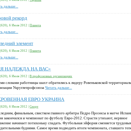
ь дальше...
овой рекорд
(620), 6 Июля 2012 |
Планета
ь дальше...
ледний элемент
(620), 6 Июля 2012 |
Планета
ь дальше...
СЯ НАДЕЖДА НА ВАС»
(620), 6 Июля 2012 |
В профсоюзных организациях
ими словами работницы шахт обратились к лидеру Ровеньковской территориал
низации Укруглепрофсоюза
Читать дальше...
КРОВЕННАЯ ЕВРО УКРАИНА
(620), 6 Июля 2012 |
Спорт
следним, финальным, свистком главного арбитра Педро Проэнсы в матче Испан
ия закончился и чемпионат по футболу Евро-2012. Страсти утихают, нервное
яжение начинает потихоньку спадать. Футбольная эйфория сменяется трудовы
удительными буднями. Самое время подводить итоги чемпионата, ставшего теп