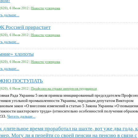
авой!
(620), 6 Июля 2012 |
Новости углепрома
ь дальше...
К Россией прирастает
(620), 6 Июля 2012 |
Новости углепрома
ь дальше...
мние» хлопоты
(620), 6 Июля 2012 |
Новости углепрома
ь дальше...
ЖНО ПОСТУПАТЬ
(620), 6 Июля 2012 |
Профсоюз на страже интересов трудящихся
овная Рада Украины 5 июля приняла инициированный председателем Профсою
тников угольной промышленности Украины, народным депутатом Виктором
ановым закон «О внесении изменений в статью 5 Закона Украины «О повышен
тижности шахтерского труда» (относительно особенностей получения образов
233.
Читать дальше...
 длительное время проработал на шахте, вот уже два года, к
умер. Могу ли я перейти со своей пенсии на пенсию в связи с