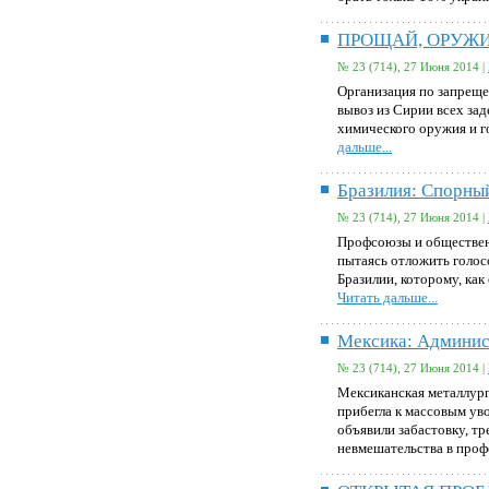
ПРОЩАЙ, ОРУЖ
№ 23 (714), 27 Июня 2014 |
Организация по запрещ
вывоз из Сирии всех за
химического оружия и г
дальше...
Бразилия: Спорный
№ 23 (714), 27 Июня 2014 |
Профсоюзы и обществен
пытаясь отложить голо
Бразилии, которому, как
Читать дальше...
Мексика: Админис
№ 23 (714), 27 Июня 2014 |
Мексиканская металлур
прибегла к массовым уво
объявили забастовку, тр
невмешательства в про