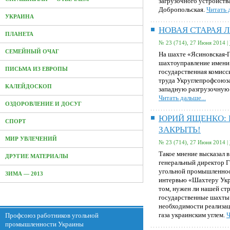
загрузочного устройств
Добропольская.
Читать д
УКРАИНА
НОВАЯ СТАРАЯ 
ПЛАНЕТА
№ 23 (714), 27 Июня 2014 |
СЕМЕЙНЫЙ ОЧАГ
На шахте «Ясиновская-Г
шахтоуправление имени
ПИСЬМА ИЗ ЕВРОПЫ
государственная комисс
труда Укруглепрофсоюза
КАЛЕЙДОСКОП
западную разгрузочную 
Читать дальше...
ОЗДОРОВЛЕНИЕ И ДОСУГ
ЮРИЙ ЯЩЕНКО: Р
СПОРТ
ЗАКРЫТЬ!
МИР УВЛЕЧЕНИЙ
№ 23 (714), 27 Июня 2014 |
Такое мнение высказал 
ДРУГИЕ МАТЕРИАЛЫ
генеральный директор 
угольной промышленно
ЗИМА — 2013
интервью «Шахтеру Укр
том, нужен ли нашей стр
государственные шахты 
необходимости реализа
газа украинским углем.
Ч
Профсоюз работников угольной
промышленности Украины