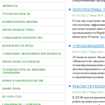
угледобывающих предп
ЛИЧНОСТЬ
ПЕРСПЕКТИВЫ:
УГОЛЬНАЯ ОТРАСЛЬ
№ 23 (714), 27 Июня 2014 |
О том, как отраслевое 
КОМПЕТЕНТНОЕ МНЕНИЕ
обеспечению эффективн
рассказал первый замес
ПРОФСОЮЗНАЯ УЧЕБА
промышленности Юрий З
министров 19 июня.
Чит
СОЦИАЛЬНОЕ ПАРТНЕРСТВО
УПРАВЛЯЮЩИЙ 
БЕЗОПАСНОСТЬ ТРУДА
№ 23 (714), 27 Июня 2014 |
СОЦИАЛЬНО-ЭКОНОМИЧЕСКИЕ ВОПРОСЫ
20 июня на шахте «Кал
«Макеевуголь» введена
ПРОФСОЮЗЫ ЗА РУБЕЖОМ
телекоммуникационная с
автоматизированного у
УГОЛЬНАЯ ОТРАСЛЬ: МИРОВЫЕ
технологическими компл
ТЕНДЕНЦИИ
в управляющем режиме
НОВОЕ В ЗАКОНОДАТЕЛЬСТВЕ
РЕКОНСТРУКЦИЯ
ПРАВО ЗНАТЬ
№ 23 (714), 27 Июня 2014 |
ИЗ ЗАЛА СУДА
В ДТЭК шахтоуправлени
реконструкция шахтного
СПРАШИВАЛИ — ОТВЕЧАЕМ