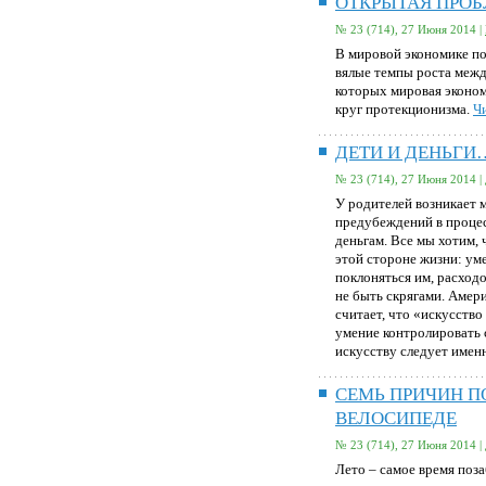
ОТКРЫТАЯ ПРО
№ 23 (714), 27 Июня 2014 |
В мировой экономике по
вялые темпы роста межд
которых мировая эконом
круг протекционизма.
Чи
ДЕТИ И ДЕНЬГИ
№ 23 (714), 27 Июня 2014 |
У родителей возникает м
предубеждений в процес
деньгам. Все мы хотим,
этой стороне жизни: уме
поклоняться им, расходо
не быть скрягами. Амер
считает, что «искусств
умение контролировать 
искусству следует именн
СЕМЬ ПРИЧИН П
ВЕЛОСИПЕДЕ
№ 23 (714), 27 Июня 2014 |
Лето – самое время поза