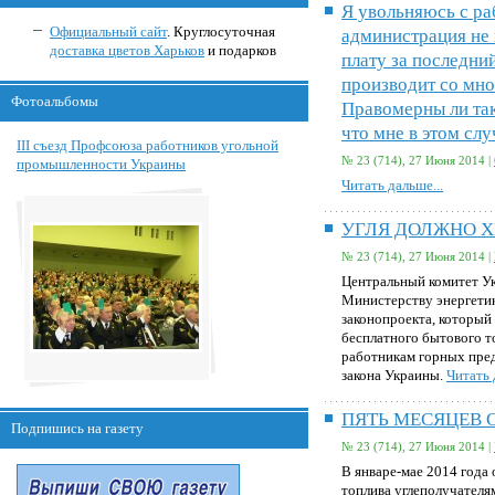
Я увольняюсь с ра
Официальный сайт
.
Круглосуточная
администрация не
доставка цветов Харьков
и подарков
плату за последни
производит со мно
Фотоальбомы
Правомерны ли та
что мне в этом слу
III съезд Профсоюза работников угольной
№ 23 (714), 27 Июня 2014 |
промышленности Украины
Читать дальше...
УГЛЯ ДОЛЖНО Х
№ 23 (714), 27 Июня 2014 |
Центральный комитет У
Министерству энергети
законопроекта, который
бесплатного бытового т
работникам горных пред
закона Украины.
Читать 
ПЯТЬ МЕСЯЦЕВ
Подпишись на газету
№ 23 (714), 27 Июня 2014 |
В январе-мае 2014 года
топлива углеполучателя