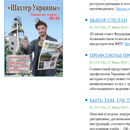
реструктуризации и гот
производилась.
Читать д
ВЫБОР СДЕЛАН
№ 23 (714), 27 Июня 2014 |
26 июня совет Федерац
большинством голосов и
председателем ФПУ.
Чит
ПРОФСОЮЗЫ ПР
№ 23 (714), 27 Июня 2014 |
Совместный представит
профсоюзов Украины об
которая осуществляет г
коммунальных услуг, с 
обоснованного ведения 
БЫТЬ ТАМ, ГДЕ 
№ 23 (714), 27 Июня 2014 |
Опасная и подчас изнур
дисциплина, доскональн
инструкций, соответств
постоянная учеба… Об э