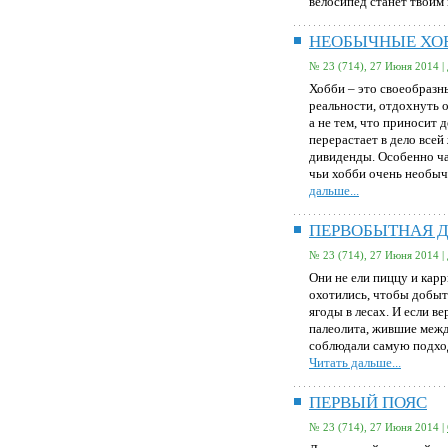
велосипед станет твоим
НЕОБЫЧНЫЕ ХО
№ 23 (714), 27 Июня 2014 |
Хобби – это своеобразн
реальности, отдохнуть о
а не тем, что приносит 
перерастает в дело всей
дивиденды. Особенно ча
чьи хобби очень необы
дальше...
ПЕРВОБЫТНАЯ ДИ
№ 23 (714), 27 Июня 2014 |
Они не ели пиццу и карр
охотились, чтобы добыт
ягоды в лесах. И если в
палеолита, жившие между
соблюдали самую подхо
Читать дальше...
ПЕРВЫЙ ПОЯС
№ 23 (714), 27 Июня 2014 |