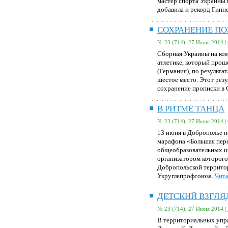
мастер спорта Украины
добавила и рекорд Гинн
СОХРАНЕНИЕ П
№ 23 (714), 27 Июня 2014 |
Сборная Украины на ко
атлетике, который прош
(Германия), по результа
шестое место. Этот рез
сохранение прописки в 
В РИТМЕ ТАНЦА
№ 23 (714), 27 Июня 2014 |
13 июня в Доброполье п
марафона «Большая пер
общеобразовательных ш
организатором которого
Добропольской террито
Укруглепрофсоюза.
Чита
ДЕТСКИЙ ВЗГЛЯ
№ 23 (714), 27 Июня 2014 |
В территориальных упр