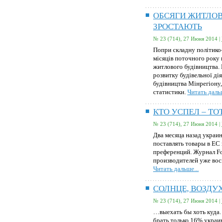
ОБСЯГИ ЖИТЛОВ
ЗРОСТАЮТЬ
№ 23 (714), 27 Июня 2014 |
Попри складну політико
місяців поточного року 
житлового будівництва.
розвитку будівельної ді
будівництва Мінрегіону,
статистики.
Читать дальш
КТО УСПЕЛ – ТО
№ 23 (714), 27 Июня 2014 |
Два месяца назад украи
поставлять товары в ЕС
преференций. Журнал Fo
производителей уже во
Читать дальше...
СОЛНЦЕ, ВОЗДУ
№ 23 (714), 27 Июня 2014 |
…выехать бы хоть куда.
брать только 16% укра