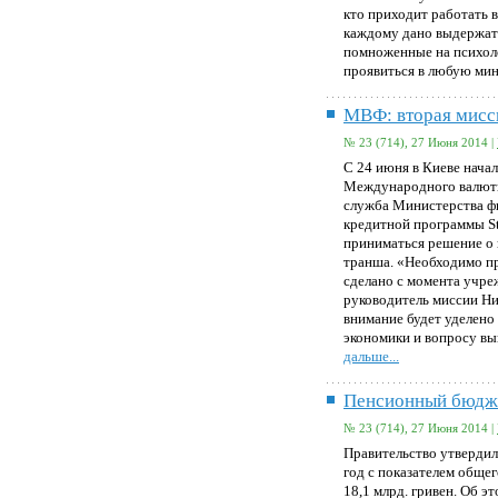
кто приходит работать 
каждому дано выдержать
помноженные на психол
проявиться в любую ми
МВФ: вторая мисс
№ 23 (714), 27 Июня 2014 |
С 24 июня в Киеве нача
Международного валютн
служба Министерства фи
кредитной программы Sta
приниматься решение о 
транша. «Необходимо пр
сделано с момента учре
руководитель миссии Ник
внимание будет уделен
экономики и вопросу вы
дальше...
Пенсионный бюдж
№ 23 (714), 27 Июня 2014 |
Правительство утверди
год с показателем общег
18,1 млрд. гривен. Об 