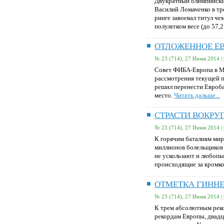
Двукратный олимпийски
Василий Ломаченко в тр
ринге завоевал титул ч
полулегком весе (до 57,2
ОТЛОЖЕННОЕ Е
№ 23 (714), 27 Июня 2014 |
Совет ФИБА-Европа в М
рассмотрения текущей п
решил перенести Евроба
место.
Читать дальше...
СТРАСТИ ВОКРУ
№ 23 (714), 27 Июня 2014 |
К горячим баталиям мир
миллионов болельщиков 
не ускользают и любопы
происходящие за кромко
ОТМЕТКА ГИНН
№ 23 (714), 27 Июня 2014 |
К трем абсолютным рек
рекордам Европы, двадц