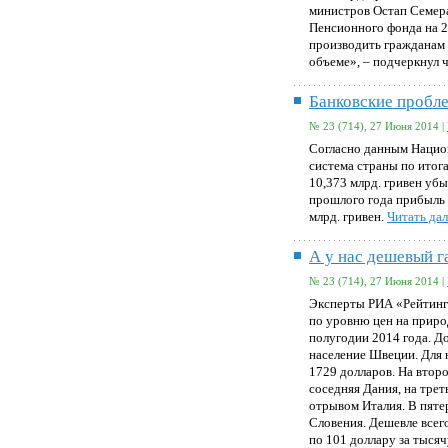
министров Остап Семер
Пенсионного фонда на 2
производить гражданам
объеме», – подчеркнул 
Банковские пробл
№ 23 (714), 27 Июня 2014 |
Согласно данным Национ
система страны по итог
10,373 млрд. гривен убы
прошлого года прибыль 
млрд. гривен.
Читать дал
А у нас дешевый г
№ 23 (714), 27 Июня 2014 |
Эксперты РИА «Рейтинг
по уровню цен на приро
полугодии 2014 года. Д
население Швеции. Для 
1729 долларов. На второ
соседняя Дания, на трет
отрывом Италия. В пяте
Словения. Дешевле всег
по 101 доллару за тыся