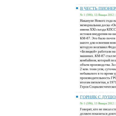
В ЧЕСТЬ ПИОНЕ
№ 1 (596), 13 Января 2012 |
Накануне Нового года н
мемориальная доска «О
имени ХХІ съезда КПСС»
истоков внедрения на ш
КМ-87. Это было почти п
шахте для освоения нов
которую возглавил Федо
«Белицкой» работали на
машинах. КМ-87 стал 
комбайном, который поз
объем производства. За 
2 млн. тонн угля, суточн
небывалого в то время ур
производительность ГРО
итогам пятилетки, в 197
Героя Социалистическог
ГОРНЯК С ДУШО
№ 1 (596), 13 Января 2012 |
Говорят, кто не писал ст
должен показаться докто