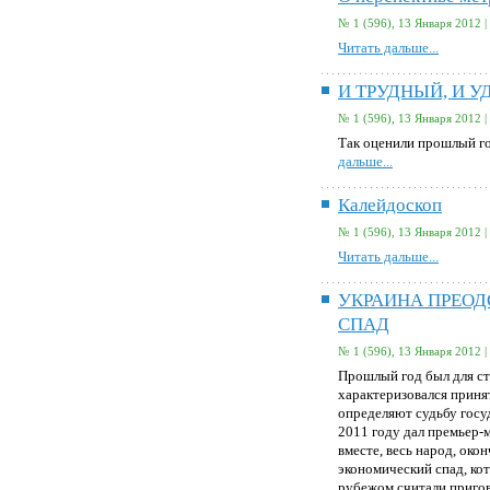
№ 1 (596), 13 Января 2012 |
Читать дальше...
И ТРУДНЫЙ, И 
№ 1 (596), 13 Января 2012 |
Так оценили прошлый г
дальше...
Калейдоскоп
№ 1 (596), 13 Января 2012 |
Читать дальше...
УКРАИНА ПРЕО
СПАД
№ 1 (596), 13 Января 2012 |
Прошлый год был для с
характеризовался прин
определяют судьбу госу
2011 году дал премьер
вместе, весь народ, око
экономический спад, кот
рубежом считали пригов