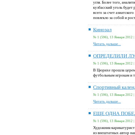
угля. Более того, анали
кузбасский уголь будет
всего за счет азиатског
повлекло за собой и рос
Кинозал
№ 1 (596), 13 Января 2012 |
Читать дальше...
ОПРЕДЕЛИЛИ Л
№ 1 (596), 13 Января 2012 |
В Цюрихе прошла церем
футбольным игрокам и 
Спортивный кален
№ 1 (596), 13 Января 2012 |
Читать дальше...
ЕЩЕ ОДНА ПОБЕ
№ 1 (596), 13 Января 2012 |
Художник-карикатурист 
из внештатных автор на