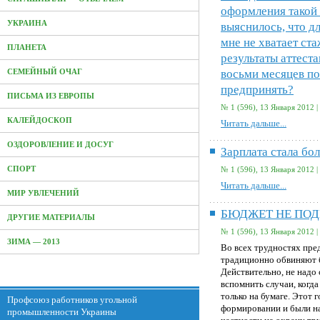
оформления такой 
УКРАИНА
выяснилось, что д
мне не хватает ста
ПЛАНЕТА
результаты аттест
восьми месяцев по
СЕМЕЙНЫЙ ОЧАГ
предпринять?
ПИСЬМА ИЗ ЕВРОПЫ
№ 1 (596), 13 Января 2012 |
КАЛЕЙДОСКОП
Читать дальше...
ОЗДОРОВЛЕНИЕ И ДОСУГ
Зарплата стала бо
СПОРТ
№ 1 (596), 13 Января 2012 |
Читать дальше...
МИР УВЛЕЧЕНИЙ
БЮДЖЕТ НЕ ПОД
ДРУГИЕ МАТЕРИАЛЫ
№ 1 (596), 13 Января 2012 |
ЗИМА — 2013
Во всех трудностях пре
традиционно обвиняют 
Действительно, не надо
вспомнить случаи, когд
только на бумаге. Этот 
Профсоюз работников угольной
формировании и были на
промышленности Украины