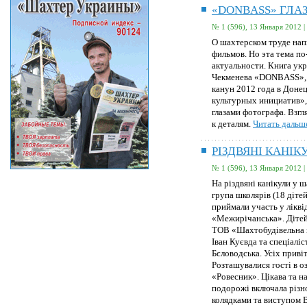
«DONBASS» ГЛА
№ 1 (596), 13 Января 2012 |
О шахтерском труде нап
фильмов. Но эта тема по
актуальности. Книга ук
Чекменева «DONBASS», п
канун 2012 года в Дон
культурных инициатив»,
глазами фотографа. Взг
к деталям.
Читать дальше
РІЗДВЯНІ КАНІК
№ 1 (596), 13 Января 2012 |
На різдвяні канікули у 
група школярів (18 дітей
приймали участь у лікві
«Межирічанська». Діте
ТОВ «Шахтобудівельна 
Іван Куєвда та спеціаліс
Бєловодська. Усіх привіт
Розташувалися гості в о
«Ровесник». Цікава та 
подорожі включала різном
колядками та виступом 