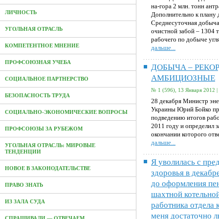
на-гора 2 млн. тонн антр
ЛИЧНОСТЬ
Дополнительно к плану д
Среднесуточная добыча 
УГОЛЬНАЯ ОТРАСЛЬ
очистной забой – 1304 
рабочего по добыче угля
КОМПЕТЕНТНОЕ МНЕНИЕ
дальше...
ПРОФСОЮЗНАЯ УЧЕБА
ДОБЫЧА – РЕКОР
АМБИЦИОЗНЫЕ
СОЦИАЛЬНОЕ ПАРТНЕРСТВО
№ 1 (596), 13 Января 2012 |
БЕЗОПАСНОСТЬ ТРУДА
28 декабря Министр эн
Украины Юрий Бойко пр
СОЦИАЛЬНО-ЭКОНОМИЧЕСКИЕ ВОПРОСЫ
подведению итогов раб
2011 году и определил з
ПРОФСОЮЗЫ ЗА РУБЕЖОМ
окончании которого отв
дальше...
УГОЛЬНАЯ ОТРАСЛЬ: МИРОВЫЕ
ТЕНДЕНЦИИ
Я уволилась с пре
НОВОЕ В ЗАКОНОДАТЕЛЬСТВЕ
здоровья в декабре
до оформления пен
ПРАВО ЗНАТЬ
шахтной котельной
ИЗ ЗАЛА СУДА
работника отдела к
меня достаточно л
СПРАШИВАЛИ — ОТВЕЧАЕМ