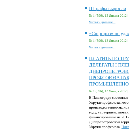
Штрафы выросли
№ 1 (596), 13 Января 2012 |
Читать дальше...
«Сюрприз» не уда
№ 1 (596), 13 Января 2012 |
Читать дальше...
ПЛАТИТЬ ПО ТР
ДЕЛЕГАТЫ I ПЛ
ДНЕПРОПЕТРОВ
ПРОФСОЮЗА РА
ПРОМЫШЛЕННО
№ 1 (596), 13 Января 2012 |
В Павлограде состоялся
Укруглепрофсоюза, кот
производственно-эконом
году, усовершенствован
финансирование на 2012
Днепропетровской терр
Укруглепрофсоюза.
Чита