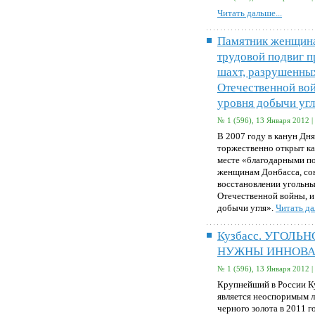
Читать дальше...
Памятник женщин
трудовой подвиг п
шахт, разрушенны
Отечественной во
уровня добычи угл
№ 1 (596), 13 Января 2012 |
В 2007 году в канун Дн
торжественно открыт ка
месте «благодарными п
женщинам Донбасса, со
восстановлении угольны
Отечественной войны, и
добычи угля».
Читать да
Кузбасс. УГОЛЬ
НУЖНЫ ИННОВ
№ 1 (596), 13 Января 2012 |
Крупнейший в России Ку
является неоспоримым л
черного золота в 2011 г