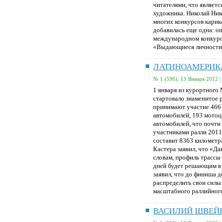
читателями, что являет
художника. Николай Ник
многих конкурсов карика
добавилась еще одна: он
международном конкурс
«Выдающиеся личности
ЛАТИНОАМЕРИК
№ 1 (596), 13 Января 2012 |
1 января из курортного
стартовало знаменитое 
принимают участие 466
автомобилей, 193 мотоц
автомобилей, что почти
участниками ралли 2011
составит 8363 километр
Кастера заявил, что «Да
словам, профиль трассы 
дней будет решающим в 
заявил, что до финиша д
распределить свои силы 
масштабного раллийног
ВАСИЛИЙ ШВЕЙК