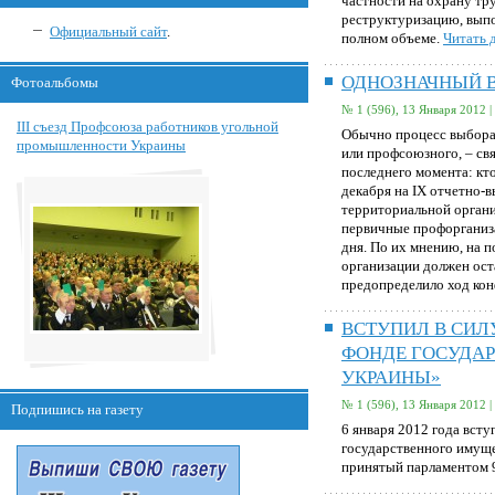
частности на охрану тру
реструктуризацию, выпо
Официальный сайт
.
полном объеме.
Читать д
ОДНОЗНАЧНЫЙ 
Фотоальбомы
№ 1 (596), 13 Января 2012 |
III съезд Профсоюза работников угольной
Обычно процесс выбора 
промышленности Украины
или профсоюзного, – св
последнего момента: кт
декабря на IX отчетно-
территориальной органи
первичные профорганиза
дня. По их мнению, на 
организации должен ост
предопределило ход ко
ВСТУПИЛ В СИЛ
ФОНДЕ ГОСУДА
УКРАИНЫ»
№ 1 (596), 13 Января 2012 |
Подпишись на газету
6 января 2012 года вст
государственного имуще
принятый парламентом 9