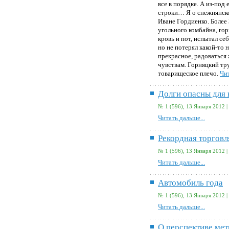
все в порядке. А из-под
строки… Я о снежнянско
Иване Гордиенко. Более
угольного комбайна, го
кровь и пот, испытал се
но не потерял какой-то
прекрасное, радоваться
чувствам. Горняцкий тр
товарищеское плечо.
Чит
Долги опасны для 
№ 1 (596), 13 Января 2012 |
Читать дальше...
Рекордная торговл
№ 1 (596), 13 Января 2012 |
Читать дальше...
Автомобиль года
№ 1 (596), 13 Января 2012 |
Читать дальше...
О перспективе мет