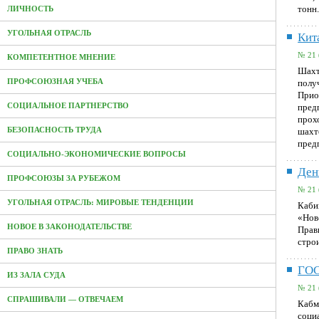
тонн
ЛИЧНОСТЬ
УГОЛЬНАЯ ОТРАСЛЬ
Кит
№ 21 
КОМПЕТЕНТНОЕ МНЕНИЕ
Шахт
ПРОФСОЮЗНАЯ УЧЕБА
полу
Прио
СОЦИАЛЬНОЕ ПАРТНЕРСТВО
пред
прох
БЕЗОПАСНОСТЬ ТРУДА
шахт
пред
СОЦИАЛЬНО-ЭКОНОМИЧЕСКИЕ ВОПРОСЫ
Ден
ПРОФСОЮЗЫ ЗА РУБЕЖОМ
№ 21 
УГОЛЬНАЯ ОТРАСЛЬ: МИРОВЫЕ ТЕНДЕНЦИИ
Каби
«Нов
НОВОЕ В ЗАКОНОДАТЕЛЬСТВЕ
Прав
строи
ПРАВО ЗНАТЬ
ГО
ИЗ ЗАЛА СУДА
№ 21 
СПРАШИВАЛИ — ОТВЕЧАЕМ
Кабм
соци