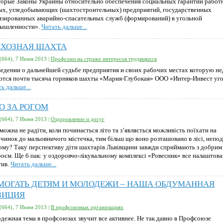
торые Законы Украины относительно обеспечения социальных гарантий работ
ых, угледобывающих (шахтостроительных) предприятий, государственных
изированных аварийно-спасательных служб (формирований) в угольной
ышленности».
Читать дальше...
СХОЗНАЯ ШАХТА
(664), 7 Июня 2013 |
Профсоюз на страже интересов трудящихся
ведении о дальнейшей судьбе предприятия и своих рабочих местах которую н
ются почти тысяча горняков шахты «Мария-Глубокая» ООО «Интер-Инвест уго
ь дальше...
О ЗА РОГОМ
(664), 7 Июня 2013 |
Оздоровление и досуг
можна не радіти, коли починається літо та з’являється можливість поїхати на
чинок до мальовничого містечка, тим більш що воно розташовано в лісі, непод
дому? Таку перспективу діти шахтарів Львівщини завжди сприймають з добрим
роєм. Ще б пак: у оздоровчо-лікувальному комплексі «Ровесник» все налаштова
тив.
Читать дальше...
МОГАТЬ ДЕТЯМ И МОЛОДЕЖИ – НАША ОБДУМАННАЯ
ЗИЦИЯ
(664), 7 Июня 2013 |
В профсоюзных организациях
дежная тема в профсоюзах звучит все активнее. Не так давно в Профсоюзе