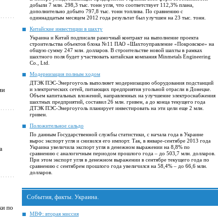
добыли 7 млн. 298,3 тыс. тонн угля, что соответствует 112,3% плана,
дополнительно добыто 797,8 тыс. тонн топлива. По сравнению с
одиннадцатым месяцем 2012 года результат был улучшен на 23 тыс. тонн.
Китайские инвестиции в шахту
Украина и Китай подписали рамочный контракт на выполнение проекта
строительства объектов блока №11 ПАО «Шахтоуправление «Покровское» на
общую сумму 247 млн. долларов. В строительстве новой шахты в рамках
шахтного поля будет участвовать китайская компания Minmetals Engineering
Co., Ltd.
Модернизация полным ходом
ДТЭК ПЭС-Энергоуголь выполняет модернизацию оборудования подстанций
ии
и электрических сетей, питающих предприятия угольной отрасли в Донецке.
Объем капитальных вложений, направленных на улучшение электроснабжения
шахтных предприятий, составил 26 млн. гривен, а до конца текущего года
ДТЭК ПЭС-Энергоуголь планирует инвестировать на эти цели еще 2 млн.
гривен.
Положительное сальдо
По данным Государственной службы статистики, с начала года в Украине
вырос экспорт угля и снизился его импорт. Так, в январе-сентябре 2013 года
Украина увеличила экспорт угля в денежном выражении на 8,8% по
а
сравнению с аналогичным периодом прошлого года – до 503,7 млн. долларов.
При этом экспорт угля в денежном выражении в сентябре текущего года по
сравнению с сентябрем прошлого года увеличился на 58,4% – до 66,6 млн.
долларов.
События, факты. Украина.
ки по
МВФ: вторая миссия