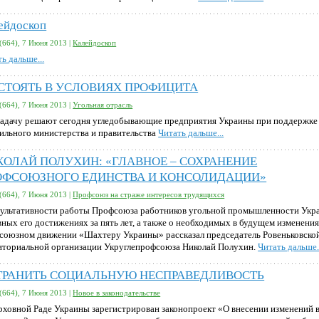
ейдоскоп
(664), 7 Июня 2013 |
Калейдоскоп
ь дальше...
СТОЯТЬ В УСЛОВИЯХ ПРОФИЦИТА
(664), 7 Июня 2013 |
Угольная отрасль
задачу решают сегодня угледобывающие предприятия Украины при поддержке
ильного министерства и правительства
Читать дальше...
КОЛАЙ ПОЛУХИН: «ГЛАВНОЕ – СОХРАНЕНИЕ
ОФСОЮЗНОГО ЕДИНСТВА И КОНСОЛИДАЦИИ»
(664), 7 Июня 2013 |
Профсоюз на страже интересов трудящихся
зультативности работы Профсоюза работников угольной промышленности Укр
вных его достижениях за пять лет, а также о необходимых в будущем изменения
союзном движении «Шахтеру Украины» рассказал председатель Ровеньковско
иториальной организации Укруглепрофсоюза Николай Полухин.
Читать дальше.
ТРАНИТЬ СОЦИАЛЬНУЮ НЕСПРАВЕДЛИВОСТЬ
(664), 7 Июня 2013 |
Новое в законодательстве
рховной Раде Украины зарегистрирован законопроект «О внесении изменений 