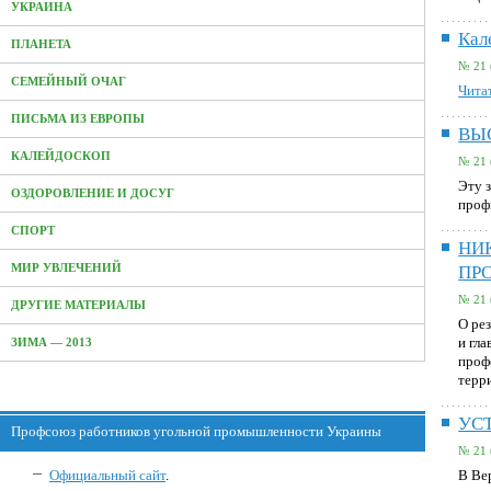
УКРАИНА
Кал
ПЛАНЕТА
№ 21 
СЕМЕЙНЫЙ ОЧАГ
Читат
ПИСЬМА ИЗ ЕВРОПЫ
ВЫ
КАЛЕЙДОСКОП
№ 21 
Эту 
ОЗДОРОВЛЕНИЕ И ДОСУГ
проф
СПОРТ
НИ
МИР УВЛЕЧЕНИЙ
ПР
№ 21 
ДРУГИЕ МАТЕРИАЛЫ
О ре
и гла
ЗИМА — 2013
проф
терр
УС
Профсоюз работников угольной промышленности Украины
№ 21 
В Ве
Официальный сайт
.