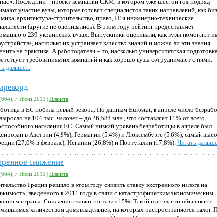
пас». Последний – проект компании СКМ, в котором уже шестой год подряд
имают участие вузы, которые готовят специалистов таких направлений, как биз
омика, архитектура-строительство, право, IT и инженерно-технические
иальности (другие не оценивались). В этом году рейтинг предоставляет
рмацию о 239 украинских вузах. Выпускники оценивали, как вузы помогают им
устройстве, насколько их устраивает качество знаний и можно ли эти знания
енить на практике. А работодатели – то, насколько университетская подготовк
ветствует требованиям их компаний и как хорошо вузы сотрудничают с ними.
ь дальше...
ирекорд
(664), 7 Июня 2013 |
Планета
аботица в ЕС побила новый рекорд. По данным Eurostat, в апреле число безраб
выросло на 104 тыс. человек – до 26,588 млн., что составляет 11% от всего
оспособного населения ЕС. Самый низкий уровень безработицы в апреле был
ксирован в Австрии (4,9%), Германии (5,4%) и Люксембурге (5,6%), самый выс
реции (27,0% в феврале), Испании (26,8%) и Португалии (17,8%).
Читать дальше.
тренное снижение
(664), 7 Июня 2013 |
Планета
ительство Греции решило в этом году снизить ставку экстренного налога на
ижимость, введенного в 2011 году в связи с катастрофическим экономическим
жением страны. Снижение ставки составит 15%. Такой шаг власти объясняют
ичившимся количеством домовладельцев, на которых распространяется налог. 