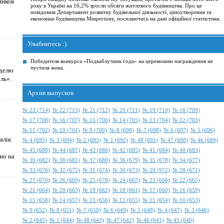
ников
року в Україні на 16,2% зросли обсяги житлового будівництва. Про це
повідомив Департамент розвитку будівельної діяльності, ціноутворення та
економіки будівництва Мінрегіону, посилаючись на дані офіційної статистики.
Улыбнитесь :)
Победителя конкурса «Подкаблучник года» на церемонию награждения не
пустила жена.
еделю
ль».
Архив выпусков
№ 23 (714)
№ 22 (713)
№ 21 (712)
№ 20 (711)
№ 19 (710)
№ 18 (709)
№ 17 (708)
№ 16 (707)
№ 15 (706)
№ 14 (705)
№ 13 (704)
№ 12 (703)
№ 11 (702)
№ 10 (701)
№ 9 (700)
№ 8 (698)
№ 7 (698)
№ 6 (697)
№ 5 (696)
алік
№ 4 (695)
№ 3 (694)
№ 2 (693)
№ 1 (692)
№ 48 (691)
№ 47 (690)
№ 46 (689)
№ 45 (688)
№ 44 (687)
№ 43 (686)
№ 42 (685)
№ 41 (684)
№ 40 (683)
но на
№ 39 (682)
№ 38 (681)
№ 37 (680)
№ 36 (679)
№ 35 (678)
№ 34 (677)
№ 33 (676)
№ 32 (675)
№ 31 (674)
№ 30 (673)
№ 29 (972)
№ 28 (671)
№ 27 (670)
№ 26 (669)
№ 25 (678)
№ 24 (667)
№ 23 (666)
№ 22 (665)
№ 21 (664)
№ 20 (663)
№ 19 (662)
№ 18 (661)
№ 17 (660)
№ 16 (659)
№ 15 (658)
№ 14 (657)
№ 13 (656)
№ 12 (655)
№ 11 (654)
№ 10 (653)
№ 9 (652)
№ 8 (651)
№ 7 (650)
№ 6 (649)
№ 5 (648)
№ 4 (647)
№ 3 (646)
№ 2 (645)
№ 1 (644)
№ 48 (643)
№ 47 (642)
№ 46 (641)
№ 45 (640)