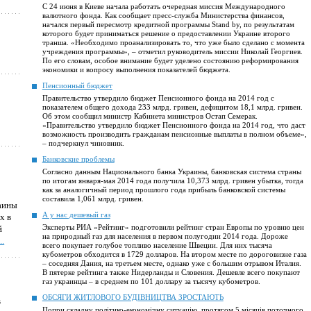
С 24 июня в Киеве начала работать очередная миссия Международного
валютного фонда. Как сообщает пресс-служба Министерства финансов,
начался первый пересмотр кредитной программы Stand by, по результатам
которого будет приниматься решение о предоставлении Украине второго
транша. «Необходимо проанализировать то, что уже было сделано с момента
учреждения программы», – отметил руководитель миссии Николай Георгиев.
По его словам, особое внимание будет уделено состоянию реформирования
экономики и вопросу выполнения показателей бюджета.
Пенсионный бюджет
Правительство утвердило бюджет Пенсионного фонда на 2014 год с
показателем общего дохода 233 млрд. гривен, дефицитом 18,1 млрд. гривен.
Об этом сообщил министр Кабинета министров Остап Семерак.
«Правительство утвердило бюджет Пенсионного фонда на 2014 год, что даст
возможность производить гражданам пенсионные выплаты в полном объеме»,
– подчеркнул чиновник.
Банковские проблемы
Согласно данным Национального банка Украины, банковская система страны
по итогам января-мая 2014 года получила 10,373 млрд. гривен убытка, тогда
как за аналогичный период прошлого года прибыль банковской системы
составила 1,061 млрд. гривен.
аины
А у нас дешевый газ
х в
Эксперты РИА «Рейтинг» подготовили рейтинг стран Европы по уровню цен
й
на природный газ для населения в первом полугодии 2014 года. Дороже
..
всего покупает голубое топливо население Швеции. Для них тысяча
кубометров обходится в 1729 долларов. На втором месте по дороговизне газа
– соседняя Дания, на третьем месте, однако уже с большим отрывом Италия.
В пятерке рейтинга также Нидерланды и Словения. Дешевле всего покупают
газ украинцы – в среднем по 101 доллару за тысячу кубометров.
ОБСЯГИ ЖИТЛОВОГО БУДІВНИЦТВА ЗРОСТАЮТЬ
в
Попри складну політико-економічну ситуацію, протягом 5 місяців поточного