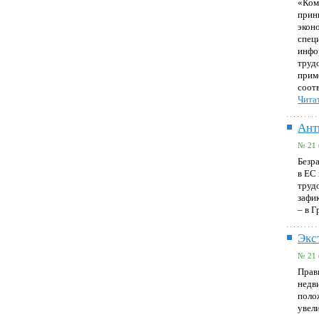
«Ком
прин
экон
спец
инфо
трудо
прим
соот
Читат
Ант
№ 21 
Безр
в ЕС 
труд
зафи
– в Г
Экс
№ 21 
Прав
недв
поло
увел