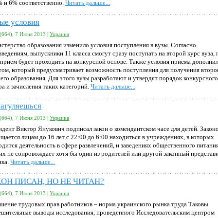
% и 6% соответственно.
Читать дальше...
ые условия
(664), 7 Июня 2013 |
Украина
стерство образования изменило условия поступления в вузы. Согласно
введениям, выпускники 11 класса смогут сразу поступать на второй курс вуза, 
 прием будет проходить на конкурсной основе. Также условия приема дополни
том, который предусматривает возможность поступления для получения второ
его образования. Для этого вузы разработают и утвердят порядок конкурсног
ра и зачисления таких категорий.
Читать дальше...
загуляешься
(664), 7 Июня 2013 |
Украина
идент Виктор Янукович подписал закон о комендантском часе для детей. Закон
щается лицам до 16 лет с 22:00 до 6:00 находиться в учреждениях, в которых
одится деятельность в сфере развлечений, и заведениях общественного питания
 их не сопровождает хотя бы один из родителей или другой законный представ
нка.
Читать дальше...
ОН ПИСАН, НО НЕ ЧИТАН?
(664), 7 Июня 2013 |
Украина
шение трудовых прав работников – норма украинского рынка труда Таковы
ешительные выводы исследования, проведенного Исследовательским центром