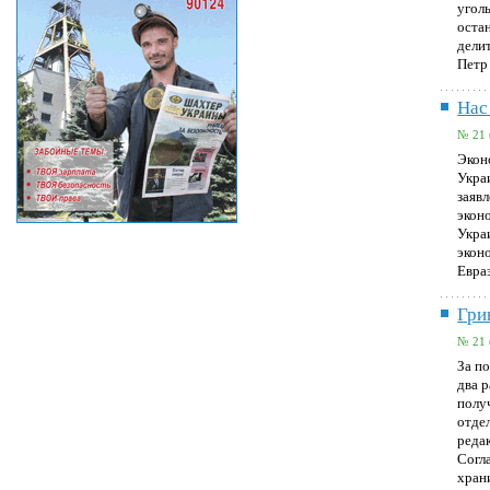
уголь
оста
дели
Петр
Нас
№ 21 
Экон
Укра
заяв
экон
Укра
экон
Евра
Гри
№ 21 
За п
два р
полу
отде
реда
Согл
хран