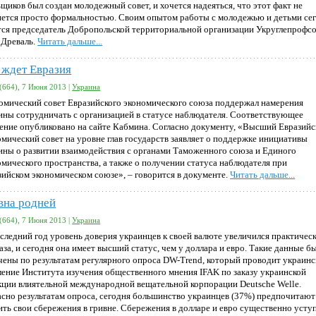
щиков был создан молодежный совет, и хочется надеяться, что этот факт не
нется просто формальностью. Своим опытом работы с молодежью и детьми се
тся председатель Добропольской территориальной организации Укруглепрофс
 Древаль.
Читать дальше...
 ждет Евразия
(664), 7 Июня 2013 |
Украина
омический совет Евразийского экономического союза поддержал намерения
ины сотрудничать с организацией в статусе наблюдателя. Соответствующее
ление опубликовано на сайте Кабмина. Согласно документу, «Высший Евразий
омический совет на уровне глав государств заявляет о поддержке инициативы
ины о развитии взаимодействия с органами Таможенного союза и Единого
омического пространства, а также о получении статуса наблюдателя при
зийском экономическом союзе», – говорится в документе.
Читать дальше...
вна родней
(664), 7 Июня 2013 |
Украина
оследний год уровень доверия украинцев к своей валюте увеличился практическ
аза, и сегодня она имеет высший статус, чем у доллара и евро. Такие данные б
чены по результатам регулярного опроса DW-Trend, который проводит украинс
ление Института изучения общественного мнения IFAK по заказу украинской
кции влиятельной международной вещательной корпорации Deutsche Welle.
асно результатам опроса, сегодня большинство украинцев (37%) предпочитают
ить свои сбережения в гривне. Сбережения в долларе и евро существенно усту