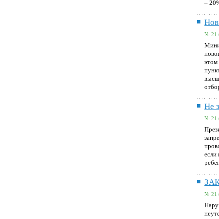
– 20
Нов
№ 21 
Мини
ново
этом
пунк
высш
отбо
Не 
№ 21 
През
запре
пров
если
ребе
ЗАК
№ 21 
Нару
неут