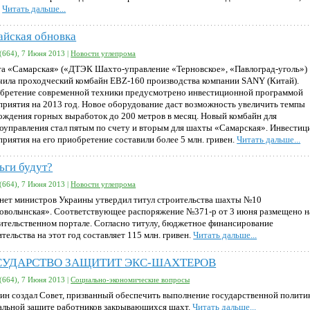
.
Читать дальше...
айская обновка
(664), 7 Июня 2013 |
Новости углепрома
а «Самарская» («ДТЭК Шахто-управление «Терновское», «Павлоград-уголь»)
чила проходческий комбайн EBZ-160 производства компании SANY (Китай).
бретение современной техники предусмотрено инвестиционной программой
приятия на 2013 год. Новое оборудование даст возможность увеличить темпы
ождения горных выработок до 200 метров в месяц. Новый комбайн для
оуправления стал пятым по счету и вторым для шахты «Самарская». Инвестиц
приятия на его приобретение составили более 5 млн. гривен.
Читать дальше...
ьги будут?
(664), 7 Июня 2013 |
Новости углепрома
нет министров Украины утвердил титул строительства шахты №10
оволынская». Соответствующее распоряжение №371-р от 3 июня размещено н
ительственном портале. Согласно титулу, бюджетное финансирование
тельства на этот год составляет 115 млн. гривен.
Читать дальше...
СУДАРСТВО ЗАЩИТИТ ЭКС-ШАХТЕРОВ
(664), 7 Июня 2013 |
Социально-экономические вопросы
ин создал Совет, призванный обеспечить выполнение государственной полити
альной защите работников закрывающихся шахт.
Читать дальше...