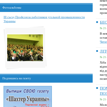
неко
горн
Фотоальбомы
воен
пром
III съезд Профсоюза работников угольной промышленности
Украины
БЕ
№ 21 
В не
оста
Читат
ЛІТ
№ 21 
Хіба 
відпо
від 
наст
Подпишись на газету
пози
ПО
ПО
№ 21 
Моло