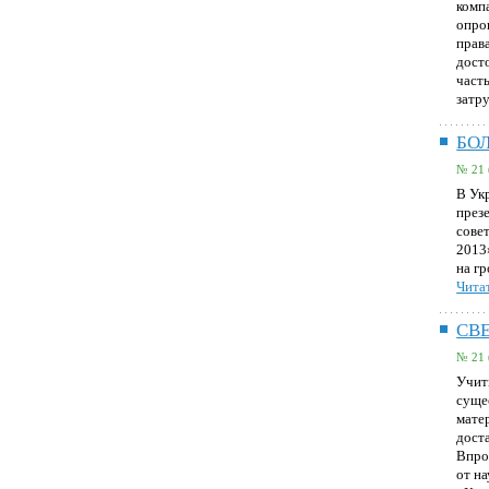
комп
опро
прав
дост
част
затр
БОЛ
№ 21 
В Ук
през
сове
2013
на г
Читат
СВ
№ 21 
Учит
сущес
мате
дост
Впро
от н