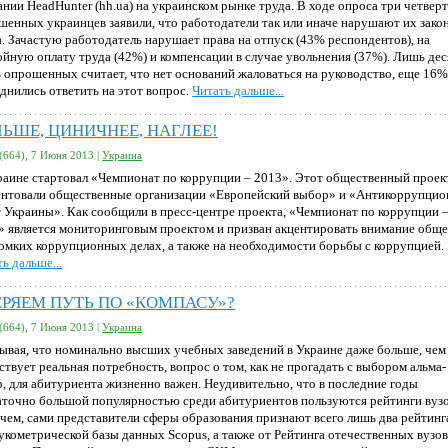
ании HeadHunter (hh.ua) на украинском рынке труда. В ходе опроса три четвер
шенных украинцев заявили, что работодатели так или иначе нарушают их зако
а. Зачастую работодатель нарушает права на отпуск (43% респондентов), на
ойную оплату труда (42%) и компенсации в случае увольнения (37%). Лишь дес
ь опрошенных считает, что нет оснований жаловаться на руководство, еще 16
уднились ответить на этот вопрос.
Читать дальше...
ЬШЕ, ЦИНИЧНЕЕ, НАГЛЕЕ!
(664), 7 Июня 2013 |
Украина
раине стартовал «Чемпионат по коррупции – 2013». Этот общественный проек
ентовали общественные организации «Европейский выбор» и «Антикоррупци
т Украины». Как сообщили в пресс-центре проекта, «Чемпионат по коррупции 
» является мониторинговым проектом и призван акцентировать внимание обще
ромких коррупционных делах, а также на необходимости борьбы с коррупцией.
ь дальше...
ЕРЯЕМ ПУТЬ ПО «КОМПАСУ»?
(664), 7 Июня 2013 |
Украина
ывая, что номинально высших учебных заведений в Украине даже больше, чем
твует реальная потребность, вопрос о том, как не прогадать с выбором альма-
р, для абитуриента жизненно важен. Неудивительно, что в последние годы
аточно большой популярностью среди абитуриентов пользуются рейтинги вузо
чем, сами представители сферы образования признают всего лишь два рейтинг
аукометрической базы данных Scopus, а также от Рейтинга отечественных вузо