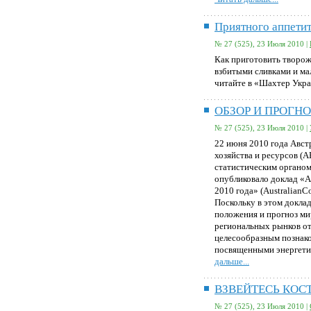
Приятного аппетит
№ 27 (525), 23 Июля 2010 |
Как приготовить творож
взбитыми сливками и мал
читайте в «Шахтер Укр
ОБЗОР И ПРОГН
№ 27 (525), 23 Июля 2010 |
22 июня 2010 года Авст
хозяйства и ресурсов (
статистическим органом
опубликовало доклад «А
2010 года» (AustralianCo
Поскольку в этом докла
положения и прогноз ми
региональных рынков от
целесообразным познако
посвященными энергети
дальше...
ВЗВЕЙТЕСЬ КОС
№ 27 (525), 23 Июля 2010 |