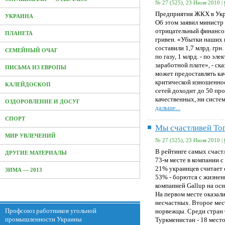
№ 27 (525), 23 Июля 2010 |
Предприятия ЖКХ в Укра
УКРАИНА
Об этом заявил минист
отрицательный финансов
ПЛАНЕТА
гривен. «Убытки наших
составили 1,7 млрд. грн.
СЕМЕЙНЫЙ ОЧАГ
по газу, 1 млрд. - по эл
заработной плате», - ск
ПИСЬМА ИЗ ЕВРОПЫ
может предоставлять ка
критической изношенно
КАЛЕЙДОСКОП
сетей доходит до 50 пр
качественных, ни систем
ОЗДОРОВЛЕНИЕ И ДОСУГ
дальше...
СПОРТ
Мы счастливей То
МИР УВЛЕЧЕНИЙ
№ 27 (525), 23 Июля 2010 |
В рейтинге самых счаст
ДРУГИЕ МАТЕРИАЛЫ
73-м месте в компании 
21% украинцев считает 
ЗИМА — 2013
53% - борются с жизнен
компанией Gallup на осн
На первом месте оказали
несчастных. Второе мес
Профсоюз работников угольной
норвежцы. Среди стран
промышленности Украины
Туркменистан - 18 мест