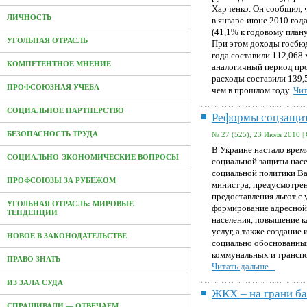
Харченко. Он сообщил,
ЛИЧНОСТЬ
в январе-июне 2010 года
(41,1% к годовому плану
УГОЛЬНАЯ ОТРАСЛЬ
При этом доходы госбю
года составили 112,068 м
КОМПЕТЕНТНОЕ МНЕНИЕ
аналогичный период про
расходы составили 139,5
ПРОФСОЮЗНАЯ УЧЕБА
чем в прошлом году.
Чит
СОЦИАЛЬНОЕ ПАРТНЕРСТВО
Реформы соцзащи
БЕЗОПАСНОСТЬ ТРУДА
№ 27 (525), 23 Июля 2010 |
В Украине настало врем
СОЦИАЛЬНО-ЭКОНОМИЧЕСКИЕ ВОПРОСЫ
социальной защиты насе
социальной политики Ва
ПРОФСОЮЗЫ ЗА РУБЕЖОМ
министра, предусмотрен
предоставления льгот с 
УГОЛЬНАЯ ОТРАСЛЬ: МИРОВЫЕ
формирование адресной
ТЕНДЕНЦИИ
населения, повышение к
услуг, а также создание
НОВОЕ В ЗАКОНОДАТЕЛЬСТВЕ
социально обоснованны
коммунальных и транспор
ПРАВО ЗНАТЬ
Читать дальше...
ИЗ ЗАЛА СУДА
ЖКХ – на грани ба
СПРАШИВАЛИ — ОТВЕЧАЕМ