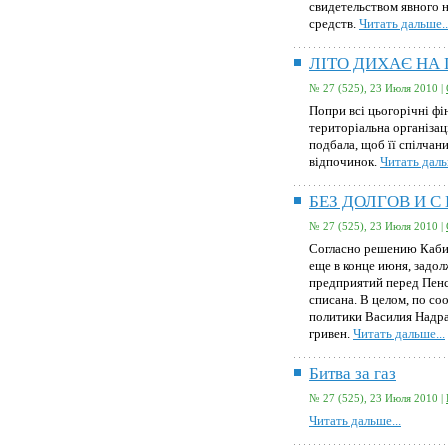
свидетельством явного 
средств.
Читать дальше..
ЛІТО ДИХАЄ НА П
№ 27 (525), 23 Июля 2010 |
Попри всі цьогорічні фі
територіальна організац
подбала, щоб її спілчан
відпочинок.
Читать даль
БЕЗ ДОЛГОВ И С
№ 27 (525), 23 Июля 2010 |
Согласно решению Каби
еще в конце июня, зад
предприятий перед Пен
списана. В целом, по с
политики Василия Надра
гривен.
Читать дальше...
Битва за газ
№ 27 (525), 23 Июля 2010 |
Читать дальше...