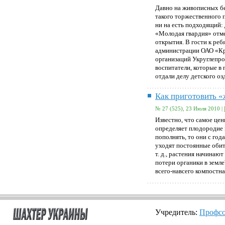
Давно на живописных бе
такого торжественного 
ни на есть подходящий:
«Молодая гвардия» отме
открытия. В гости к ре
администрации ОАО «Кр
организаций Укруглепро
воспитатели, которые в 
отдали делу детского о
Как приготовить 
№ 27 (525), 23 Июля 2010 |
Известно, что самое цен
определяет плодородие 
пополнять, то они с год
уходят постоянные обит
т. д., растения начинаю
потери органики в земле
всего-навсего компостна
Учредитель:
Профсо