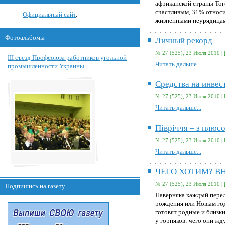
африканской страны Тог
счастливым, 31% относи
Официальный сайт
.
жизненными неурядица
Фотоальбомы
Личный рекорд
№ 27 (525), 23 Июля 2010 |
III съезд Профсоюза работников угольной
Читать дальше...
промышленности Украины
Средства на инвес
№ 27 (525), 23 Июля 2010 |
Читать дальше...
Пiврiччя – з плюс
№ 27 (525), 23 Июля 2010 |
Читать дальше...
ЧЕГО ХОТИМ? 
№ 27 (525), 23 Июля 2010 |
Подпишись на газету
Наверняка каждый перед
рождения или Новым год
готовят родные и близк
у горняков: чего они жд