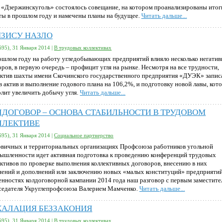
 «Дзержинскуголь» состоялось совещание, на котором проанализированы итог
ты в прошлом году и намечены планы на будущее.
Читать дальше...
ИЗИСУ НАЗЛО
695), 31 Января 2014 |
В трудовых коллективах
ошлом году на работу угледобывающих предприятий влияло несколько негати
оров, в первую очередь – профицит угля на рынке. Несмотря на все трудности,
ектив шахты имени Скочинского государственного предприятия «ДУЭК» запис
в актив и выполнение годового плана на 106,2%, и подготовку новой лавы, кот
олит увеличить добычу угля.
Читать дальше...
ЛДОГОВОР – ОСНОВА СТАБИЛЬНОСТИ В ТРУДОВОМ
ЛЛЕКТИВЕ
695), 31 Января 2014 |
Социальное партнерство
рвичных и территориальных организациях Профсоюза работников угольной
ышленности идет активная подготовка к проведению конференций трудовых
ективов по проверке выполнения коллективных договоров, внесению в них
нений и дополнений или заключению новых «малых конституций» предприятий
енностях колдоговорной кампании 2014 года наш разговор с первым заместите
седателя Укруглепрофсоюза Валерием Мамченко.
Читать дальше...
КАЛАЦИЯ БЕЗЗАКОНИЯ
695), 31 Января 2014 |
В трудовых коллективах