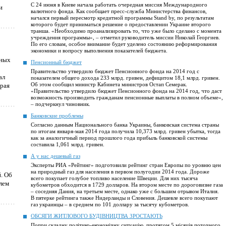
С 24 июня в Киеве начала работать очередная миссия Международного
и
валютного фонда. Как сообщает пресс-служба Министерства финансов,
начался первый пересмотр кредитной программы Stand by, по результатам
которого будет приниматься решение о предоставлении Украине второго
транша. «Необходимо проанализировать то, что уже было сделано с момента
учреждения программы», – отметил руководитель миссии Николай Георгиев.
По его словам, особое внимание будет уделено состоянию реформирования
экономики и вопросу выполнения показателей бюджета.
вных
Пенсионный бюджет
Правительство утвердило бюджет Пенсионного фонда на 2014 год с
ал
показателем общего дохода 233 млрд. гривен, дефицитом 18,1 млрд. гривен.
Об этом сообщил министр Кабинета министров Остап Семерак.
орая
«Правительство утвердило бюджет Пенсионного фонда на 2014 год, что даст
возможность производить гражданам пенсионные выплаты в полном объеме»,
– подчеркнул чиновник.
Банковские проблемы
Согласно данным Национального банка Украины, банковская система страны
по итогам января-мая 2014 года получила 10,373 млрд. гривен убытка, тогда
как за аналогичный период прошлого года прибыль банковской системы
составила 1,061 млрд. гривен.
А у нас дешевый газ
Эксперты РИА «Рейтинг» подготовили рейтинг стран Европы по уровню цен
на природный газ для населения в первом полугодии 2014 года. Дороже
. Об
всего покупает голубое топливо население Швеции. Для них тысяча
лем
кубометров обходится в 1729 долларов. На втором месте по дороговизне газа
– соседняя Дания, на третьем месте, однако уже с большим отрывом Италия.
В пятерке рейтинга также Нидерланды и Словения. Дешевле всего покупают
газ украинцы – в среднем по 101 доллару за тысячу кубометров.
ОБСЯГИ ЖИТЛОВОГО БУДІВНИЦТВА ЗРОСТАЮТЬ
Попри складну політико-економічну ситуацію, протягом 5 місяців поточного