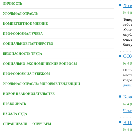
ЛИЧНОСТЬ
Хоз
№ 4 (
УГОЛЬНАЯ ОТРАСЛЬ
Тепе
КОМПЕТЕНТНОЕ МНЕНИЕ
забо
Унив
ПРОФСОЮЗНАЯ УЧЕБА
опуб
счас
СОЦИАЛЬНОЕ ПАРТНЕРСТВО
был 
БЕЗОПАСНОСТЬ ТРУДА
СО
№ 4 (
СОЦИАЛЬНО-ЭКОНОМИЧЕСКИЕ ВОПРОСЫ
На ш
ПРОФСОЮЗЫ ЗА РУБЕЖОМ
маст
годо
УГОЛЬНАЯ ОТРАСЛЬ: МИРОВЫЕ ТЕНДЕНЦИИ
дальш
НОВОЕ В ЗАКОНОДАТЕЛЬСТВЕ
Кал
ПРАВО ЗНАТЬ
№ 4 (
Читат
ИЗ ЗАЛА СУДА
В 
СПРАШИВАЛИ — ОТВЕЧАЕМ
№ 4 (