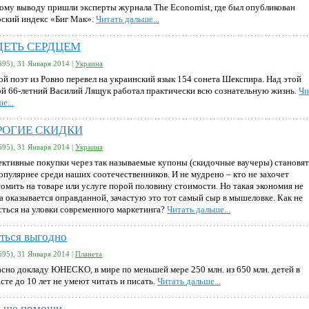
кому выводу пришли эксперты журнала The Economist, где был опубликован
рский индекс «Биг Мак».
Читать дальше...
ДЕТЬ СЕРДЦЕМ
695), 31 Января 2014 |
Украина
ой поэт из Ровно перевел на украинский язык 154 сонета Шекспира. Над этой
ой 66-летний Василий Лящук работал практически всю сознательную жизнь.
Чи
е...
РОГИЕ СКИДКИ
695), 31 Января 2014 |
Украина
ективные покупки через так называемые купоны (скидочные ваучеры) становят
популярнее среди наших соотечественников. И не мудрено – кто не захочет
номить на товаре или услуге порой половину стоимости. Но такая экономия не
да оказывается оправданной, зачастую это тот самый сыр в мышеловке. Как не
сться на уловки современного маркетинга?
Читать дальше...
ться выгодно
695), 31 Января 2014 |
Планета
асно докладу ЮНЕСКО, в мире по меньшей мере 250 млн. из 650 млн. детей в
сте до 10 лет не умеют читать и писать.
Читать дальше...
ьше помощи