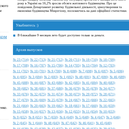
року в Україні на 16,2% зросли обсяги житлового будівництва. Про це
ского
повідомив Департамент розвитку будівельної діяльності, ціноутворення та
м
економіки будівництва Мінрегіону, посилаючись на дані офіційної статистики.
Улыбнитесь :)
В ближайшие 9 месяцев лето будет доступно только за деньги.
аком
Архив выпусков
№ 23 (714)
№ 22 (713)
№ 21 (712)
№ 20 (711)
№ 19 (710)
№ 18 (709)
№ 17 (708)
№ 16 (707)
№ 15 (706)
№ 14 (705)
№ 13 (704)
№ 12 (703)
№ 11 (702)
№ 10 (701)
№ 9 (700)
№ 8 (698)
№ 7 (698)
№ 6 (697)
№ 5 (696)
№ 4 (695)
№ 3 (694)
№ 2 (693)
№ 1 (692)
№ 48 (691)
№ 47 (690)
№ 46 (689)
№ 45 (688)
№ 44 (687)
№ 43 (686)
№ 42 (685)
№ 41 (684)
№ 40 (683)
№ 39 (682)
№ 38 (681)
№ 37 (680)
№ 36 (679)
№ 35 (678)
№ 34 (677)
№ 33 (676)
№ 32 (675)
№ 31 (674)
№ 30 (673)
№ 29 (972)
№ 28 (671)
№ 27 (670)
№ 26 (669)
№ 25 (678)
№ 24 (667)
№ 23 (666)
№ 22 (665)
№ 21 (664)
№ 20 (663)
№ 19 (662)
№ 18 (661)
№ 17 (660)
№ 16 (659)
енко.
№ 15 (658)
№ 14 (657)
№ 13 (656)
№ 12 (655)
№ 11 (654)
№ 10 (653)
№ 9 (652)
№ 8 (651)
№ 7 (650)
№ 6 (649)
№ 5 (648)
№ 4 (647)
№ 3 (646)
№ 2 (645)
№ 1 (644)
№ 48 (643)
№ 47 (642)
№ 46 (641)
№ 45 (640)
№ 44 (639)
№ 43 (638)
№ 42 (637)
№ 41 (636)
№ 40 (635)
№ 39 (634)