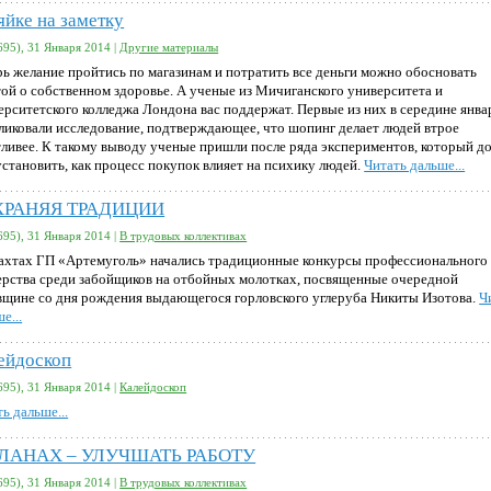
яйке на заметку
695), 31 Января 2014 |
Другие материалы
рь желание пройтись по магазинам и потратить все деньги можно обосновать
той о собственном здоровье. А ученые из Мичиганского университета и
ерситетского колледжа Лондона вас поддержат. Первые из них в середине янва
ликовали исследование, подтверждающее, что шопинг делает людей втрое
тливее. К такому выводу ученые пришли после ряда экспериментов, который д
установить, как процесс покупок влияет на психику людей.
Читать дальше...
ХРАНЯЯ ТРАДИЦИИ
695), 31 Января 2014 |
В трудовых коллективах
ахтах ГП «Артемуголь» начались традиционные конкурсы профессионального
ерства среди забойщиков на отбойных молотках, посвященные очередной
вщине со дня рождения выдающегося горловского углеруба Никиты Изотова.
Ч
е...
ейдоскоп
695), 31 Января 2014 |
Калейдоскоп
ь дальше...
ПЛАНАХ – УЛУЧШАТЬ РАБОТУ
695), 31 Января 2014 |
В трудовых коллективах