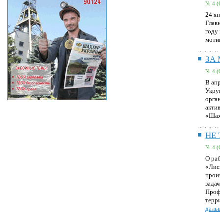
№ 4 (
24 я
Глав
году
моти
ЗА
№ 4 (
В ап
Укру
орга
акти
«Шах
НЕ 
№ 4 (
О ра
«Лис
прои
зада
Проф
терр
дальш