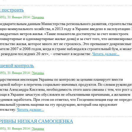
 построить
695), 31 Января 2014 |
Украина
редварительным данным Министерства регионального развития, строительства
щно-коммунального хозяйства, в 2013 году в Украине введено в эксплуатацию 
 квадратных метров жилья. «Такие показатели достигнуты за счет новостроек
гоквартирные и одноквартирные жилые дома) и за счет того, что активизирова
ительство жилья, которое много лет не строилось. Это превышает докризисные
атели 2007 и 2008 годов, когда в стране наблюдался строительный бум, и може
ь рекордом последних 20 лет», – отмечают в ведомстве.
Читать дальше...
щевой контроль
695), 31 Января 2014 |
Украина
дарственная инспекция Украины по контролю за ценами планирует внести
щевой набор» в перечень социально-значимых продуктов. По словам руководи
ства Александра Киселева, необходимость этого шага связана с тем, что рост 
вощи в Украине зачастую обусловлен не объективными причинами, а желанием
едников заработать. При этом он отметил, что Госценинспекция еще не опреде
имальный уровень наценки на эту продукцию, который она предложит
ительству.
Читать дальше...
ГРИВНЫ НИЗКАЯ САМООЦЕНКА
695), 31 Января 2014 |
Украина