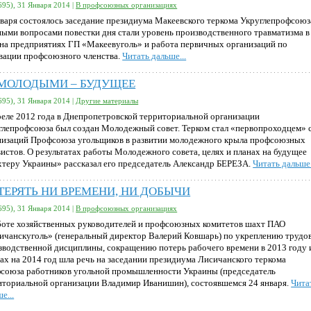
695), 31 Января 2014 |
В профсоюзных организациях
нваря состоялось заседание президиума Макеевского теркома Укруглепрофсоюз
ными вопросами повестки дня стали уровень производственного травматизма в
 на предприятиях ГП «Макеевуголь» и работа первичных организаций по
вации профсоюзного членства.
Читать дальше...
 МОЛОДЫМИ – БУДУЩЕЕ
695), 31 Января 2014 |
Другие материалы
реле 2012 года в Днепропетровской территориальной организации
глепрофсоюза был создан Молодежный совет. Терком стал «первопроходцем» 
низаций Профсоюза угольщиков в развитии молодежного крыла профсоюзных
вистов. О результатах работы Молодежного совета, целях и планах на будущее
теру Украины» рассказал его председатель Александр БЕРЕЗА.
Читать дальше.
ТЕРЯТЬ НИ ВРЕМЕНИ, НИ ДОБЫЧИ
695), 31 Января 2014 |
В профсоюзных организациях
боте хозяйственных руководителей и профсоюзных комитетов шахт ПАО
ичанскуголь» (генеральный директор Валерий Ковшарь) по укреплению трудо
зводственной дисциплины, сокращению потерь рабочего времени в 2013 году 
чах на 2014 год шла речь на заседании президиума Лисичанского теркома
союза работников угольной промышленности Украины (председатель
иториальной организации Владимир Иванишин), состоявшемся 24 января.
Чита
е...