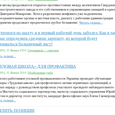
и месяц продолжается открытое противостояние между коллективом Свердлов
ностроительного завода и его собственником и управляющим санацией в одно
 Дмитрием Макаренко. Хотя к разрешению конфликта уже подключены
оохранительные органы и местная власть, диалогу с рабочими администрация
приятия продолжает предпочитать грубое беззаконие.
Читать дальше...
строился на шахту и в первый рабочий день заболел. Как в т
чае определить среднюю зарплату, из которой будет
ачиваться больничный лист?
695), 31 Января 2014 |
Спрашивали — отвечаем
ь дальше...
РУДОВАЯ ШКОЛА» ДЛЯ ПРОФАКТИВА
695), 31 Января 2014 |
Профсоюзная учеба
союз работников угольной промышленности Украины проводит обучающие
нары «Трудовая школа» для профсоюзного актива первичных организаций, в
рых наряду с руководством профсоюза участвуют президент наблюдательного
та Института социального партнерства, магистр социального управления Юрий
уган и директор этого института, кандидат философских наук Елена Скоморощ
ь дальше...
ИЛИТЬ ПОЗИЦИИ