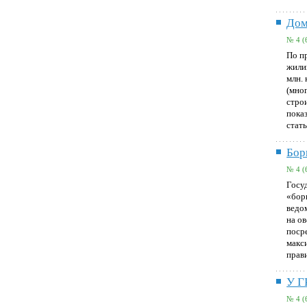
Дом
№ 4 (
По п
жили
млн.
(мно
стро
показ
стат
Бор
№ 4 (
Госу
«бор
ведом
на о
поср
макс
прав
У 
№ 4 (