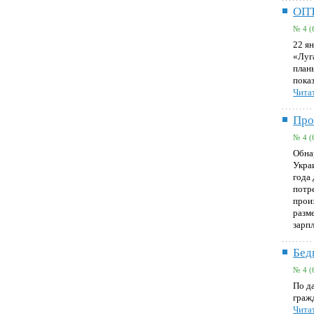
ОП
№ 4 (
22 я
«Луг
план
показ
Читат
Про
№ 4 (
Обна
Укра
года
потр
прои
разм
зарпл
Бед
№ 4 (
По д
граж
Читат