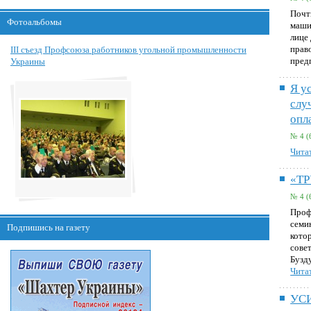
Почт
Фотоальбомы
маши
лице
прав
III съезд Профсоюза работников угольной промышленности
пред
Украины
Я у
слу
опл
№ 4 (
Читат
«Т
№ 4 (
Проф
семи
Подпишись на газету
кото
сове
Бузд
Читат
УС