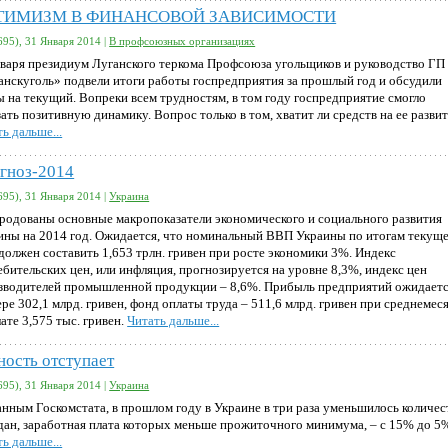
ТИМИЗМ В ФИНАНСОВОЙ ЗАВИСИМОСТИ
695), 31 Января 2014 |
В профсоюзных организациях
нваря президиум Луганского теркома Профсоюза угольщиков и руководство ГП
анскуголь» подвели итоги работы госпредприятия за прошлый год и обсудили
ы на текущий. Вопреки всем трудностям, в том году госпредприятие смогло
ать позитивную динамику. Вопрос только в том, хватит ли средств на ее разви
ь дальше...
гноз-2014
695), 31 Января 2014 |
Украина
родованы основные макропоказатели экономического и социального развития
ины на 2014 год. Ожидается, что номинальный ВВП Украины по итогам текущ
 должен составить 1,653 трлн. гривен при росте экономики 3%. Индекс
ебительских цен, или инфляция, прогнозируется на уровне 8,3%, индекс цен
зводителей промышленной продукции – 8,6%. Прибыль предприятий ожидаетс
ере 302,1 млрд. гривен, фонд оплаты труда – 511,6 млрд. гривен при среднемес
ате 3,575 тыс. гривен.
Читать дальше...
ность отступает
695), 31 Января 2014 |
Украина
анным Госкомстата, в прошлом году в Украине в три раза уменьшилось количес
дан, заработная плата которых меньше прожиточного минимума, – с 15% до 5
ь дальше...