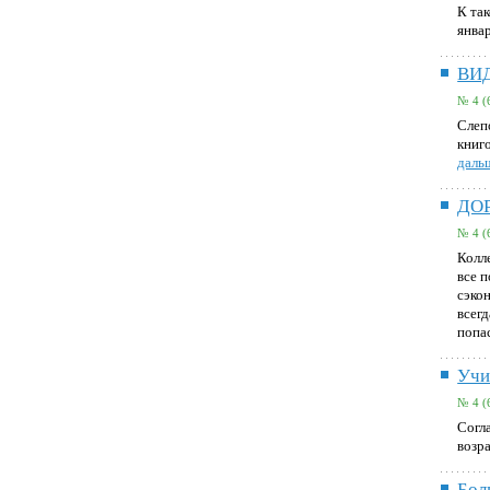
К та
янва
ВИ
№ 4 (
Слеп
книг
дальш
ДО
№ 4 (
Колл
все 
сэко
всег
попа
Учи
№ 4 (
Согл
возра
Бол