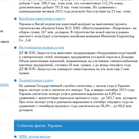
добыли 7 млн. 298,3 тыс. тонн угля, что соответствует 112,3% плана,
дополнительно добыто 797,8 тыс. тонн топлива. По сравнению с
одиннадцатым месяцем 2012 года результат был улучшен на 23 тыс. тонн.
Китайские инвестиции в шахту
Украина и Китай подписали рамочный контракт на выполнение проекта
строительства объектов блока №11 ПАО «Шахтоуправление «Покровское» на
ря
общую сумму 247 млн. долларов. В строительстве новой шахты в рамках
шахтного поля будет участвовать китайская компания Minmetals Engineering
Co., Ltd.
олжен
Модернизация полным ходом
ДТЭК ПЭС-Энергоуголь выполняет модернизацию оборудования подстанций
и электрических сетей, питающих предприятия угольной отрасли в Донецке.
Объем капитальных вложений, направленных на улучшение электроснабжения
шахтных предприятий, составил 26 млн. гривен, а до конца текущего года
ДТЭК ПЭС-Энергоуголь планирует инвестировать на эти цели еще 2 млн.
гривен.
Положительное сальдо
итать
По данным Государственной службы статистики, с начала года в Украине
вырос экспорт угля и снизился его импорт. Так, в январе-сентябре 2013 года
Украина увеличила экспорт угля в денежном выражении на 8,8% по
сравнению с аналогичным периодом прошлого года – до 503,7 млн. долларов.
При этом экспорт угля в денежном выражении в сентябре текущего года по
сравнению с сентябрем прошлого года увеличился на 58,4% – до 66,6 млн.
долларов.
События, факты. Украина.
МВФ: вторая миссия