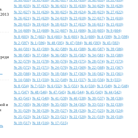
№ 38 (633)
№ 37 (632)
№ 36 (631)
№ 35 (630)
№ 34 (629)
№ 33 (628)
а.
№ 32 (627)
№ 31 (626)
№ 30 (625)
№ 29 (624)
№ 28 (623)
№ 27 (622)
 2013
№ 26 (621)
№ 25 (620)
№ 24 (619)
№ 23 (618)
№ 22 (617)
№ 21 (616)
№ 20 (615)
№ 19 (614)
№ 18 (613)
№ 17 (612)
№ 16 (611)
№ 15 (610)
№ 14 (609)
№ 13 (608)
№ 12 (607)
№ 11 (606)
№ 10 (605)
№ 9 (604)
№ 8 (603)
№ 7 (602)
№ 6 (601)
№ 6 (601)
№ 5 (600)
№ 4 (599)
№ 3 (598)
№ 2 (597)
№ 1 (596)
№ 48 (595)
№ 47 (594)
№ 46 (593)
№ 45 (592)
№ 44 (591)
№ 43 (590)
№ 42 (589)
№ 41 (588)
№ 40 (587)
№ 39 (586)
№ 38 (585)
№ 37 (584)
№ 36 (583)
№ 35 (582)
№ 34 (581)
№ 33 (580)
среди
№ 32 (579)
№ 31 (578)
№ 30 (576)
№ 29 (575)
№ 28 (574)
№ 27 (573)
№ 26 (572)
№ 25 (571)
№ 24 (570)
№ 23 (569)
№ 22 (568)
№ 21 (567)
..
№ 20 (566)
№ 19 (565)
№ 18 (564)
№ 17 (563)
№ 16 (562)
№ 15 (561)
№ 14 (560)
№ 13 (550)
№ 12 (549)
№ 11 (557)
№ 10 (556)
№ 9 (555)
№ 8 (554)
№ 7 (553)
№ 6 (552)
№ 5 (551)
№ 4 (550)
№ 3 (549)
№ 2 (548)
№ 1 (547)
№ 48 (546)
№ 47 (545)
№ 46 (544)
№ 45 (543)
№ 44 (542)
№ 43 (541)
№ 42 (540)
№ 41 (539)
№ 40 (538)
№ 39 (537)
№ 38 (536)
вой и
№ 37 (505)
№ 36 (504)
№ 35 (503)
№ 34 (502)
№ 33 (531)
№ 32 (530)
и
№ 31 (529)
№ 30 (528)
№ 29 (527)
№ 28 (526)
№ 27 (525)
№ 26 (524)
№ 25 (523)
№ 24 (522)
№ 23 (521)
№ 22 (520)
№ 21 (519)
№ 20 (518)
№ 19 (517)
№ 18 (516)
№ 17 (515)
ть