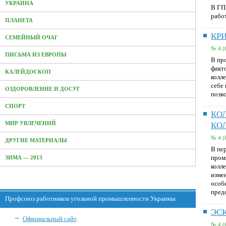
УКРАИНА
В ГП
рабо
ПЛАНЕТА
КР
СЕМЕЙНЫЙ ОЧАГ
№ 4 (
ПИСЬМА ИЗ ЕВРОПЫ
В пр
факт
КАЛЕЙДОСКОП
колл
себе 
ОЗДОРОВЛЕНИЕ И ДОСУГ
позв
СПОРТ
КО
МИР УВЛЕЧЕНИЙ
КО
№ 4 (
ДРУГИЕ МАТЕРИАЛЫ
В пе
пром
ЗИМА — 2013
колл
изме
особ
пред
Профсоюз работников угольной промышленности Украины
ЭС
Официальный сайт
.
№ 4 (