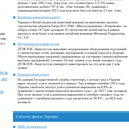
добыли 7 млн. 298,3 тыс. тонн угля, что соответствует 112,3% плана,
дополнительно добыто 797,8 тыс. тонн топлива. По сравнению с
одиннадцатым месяцем 2012 года результат был улучшен на 23 тыс. тонн.
Китайские инвестиции в шахту
Украина и Китай подписали рамочный контракт на выполнение проекта
строительства объектов блока №11 ПАО «Шахтоуправление «Покровское» на
общую сумму 247 млн. долларов. В строительстве новой шахты в рамках
щим
шахтного поля будет участвовать китайская компания Minmetals Engineering
Co., Ltd.
гля,
то с
Модернизация полным ходом
ДТЭК ПЭС-Энергоуголь выполняет модернизацию оборудования подстанций
и электрических сетей, питающих предприятия угольной отрасли в Донецке.
Объем капитальных вложений, направленных на улучшение электроснабжения
шахтных предприятий, составил 26 млн. гривен, а до конца текущего года
ДТЭК ПЭС-Энергоуголь планирует инвестировать на эти цели еще 2 млн.
гривен.
тель
Положительное сальдо
 но
По данным Государственной службы статистики, с начала года в Украине
вырос экспорт угля и снизился его импорт. Так, в январе-сентябре 2013 года
Украина увеличила экспорт угля в денежном выражении на 8,8% по
ем
сравнению с аналогичным периодом прошлого года – до 503,7 млн. долларов.
При этом экспорт угля в денежном выражении в сентябре текущего года по
сравнению с сентябрем прошлого года увеличился на 58,4% – до 66,6 млн.
долларов.
События, факты. Украина.
МВФ: вторая миссия