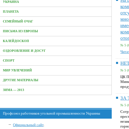
На 
УКРАИНА
ком
ПЛАНЕТА
отс
мно
СЕМЕЙНЫЙ ОЧАГ
име
ком
ПИСЬМА ИЗ ЕВРОПЫ
ото
КАЛЕЙДОСКОП
№ 5 (
ОЗДОРОВЛЕНИЕ И ДОСУГ
Читат
СПОРТ
НЕТ
МИР УВЛЕЧЕНИЙ
№ 5 (
ЦК П
ДРУГИЕ МАТЕРИАЛЫ
Мини
прод
ЗИМА — 2013
ЗА
№ 5 (
Сотр
Профсоюз работников угольной промышленности Украины
прес
неза
Официальный сайт
.
горн