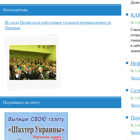
Доне
Фотоальбомы
КА
III съезд Профсоюза работников угольной промышленности
№ 5 (
Украины
Смен
отпр
таки
в за
земл
Неф
№ 5 (
Читат
Сет
№ 5 (
Подпишись на газету
Читат
Пор
№ 5 (
Читат