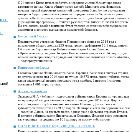
С 24 июня в Киеве начала работать очередная миссия Международного
валютного фонда. Как сообщает пресс-служба Министерства финансов,
начался первый пересмотр кредитной программы Stand by, по результатам
которого будет приниматься решение о предоставлении Украине второго
транша. «Необходимо проанализировать то, что уже было сделано с момента
ми и
учреждения программы», – отметил руководитель миссии Николай Георгиев.
По его словам, особое внимание будет уделено состоянию реформирования
экономики и вопросу выполнения показателей бюджета.
ое
Пенсионный бюджет
Правительство утвердило бюджет Пенсионного фонда на 2014 год с
показателем общего дохода 233 млрд. гривен, дефицитом 18,1 млрд. гривен.
Об этом сообщил министр Кабинета министров Остап Семерак.
«Правительство утвердило бюджет Пенсионного фонда на 2014 год, что даст
возможность производить гражданам пенсионные выплаты в полном объеме»,
– подчеркнул чиновник.
Банковские проблемы
Согласно данным Национального банка Украины, банковская система страны
по итогам января-мая 2014 года получила 10,373 млрд. гривен убытка, тогда
как за аналогичный период прошлого года прибыль банковской системы
льной
составила 1,061 млрд. гривен.
А у нас дешевый газ
Эксперты РИА «Рейтинг» подготовили рейтинг стран Европы по уровню цен
на природный газ для населения в первом полугодии 2014 года. Дороже
всего покупает голубое топливо население Швеции. Для них тысяча
кубометров обходится в 1729 долларов. На втором месте по дороговизне газа
– соседняя Дания, на третьем месте, однако уже с большим отрывом Италия.
В пятерке рейтинга также Нидерланды и Словения. Дешевле всего покупают
газ украинцы – в среднем по 101 доллару за тысячу кубометров.
ОБСЯГИ ЖИТЛОВОГО БУДІВНИЦТВА ЗРОСТАЮТЬ
Попри складну політико-економічну ситуацію, протягом 5 місяців поточного