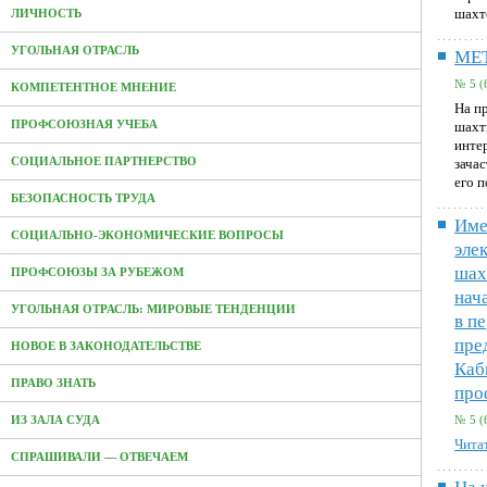
шахт
ЛИЧНОСТЬ
УГОЛЬНАЯ ОТРАСЛЬ
МЕ
№ 5 (
КОМПЕТЕНТНОЕ МНЕНИЕ
На п
ПРОФСОЮЗНАЯ УЧЕБА
шахт
инте
СОЦИАЛЬНОЕ ПАРТНЕРСТВО
зача
его 
БЕЗОПАСНОСТЬ ТРУДА
Име
СОЦИАЛЬНО-ЭКОНОМИЧЕСКИЕ ВОПРОСЫ
эле
шах
ПРОФСОЮЗЫ ЗА РУБЕЖОМ
нач
УГОЛЬНАЯ ОТРАСЛЬ: МИРОВЫЕ ТЕНДЕНЦИИ
в п
пре
НОВОЕ В ЗАКОНОДАТЕЛЬСТВЕ
Каб
ПРАВО ЗНАТЬ
про
ИЗ ЗАЛА СУДА
№ 5 (
Читат
СПРАШИВАЛИ — ОТВЕЧАЕМ