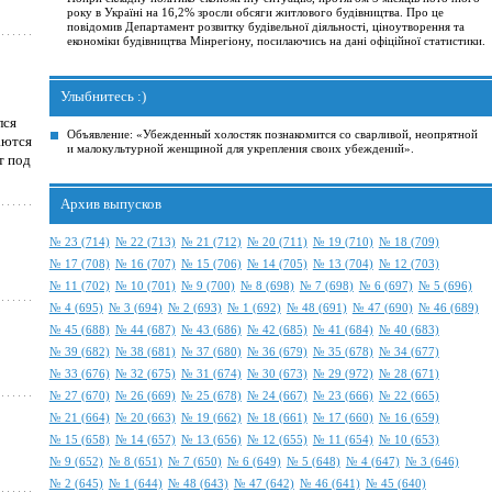
року в Україні на 16,2% зросли обсяги житлового будівництва. Про це
повідомив Департамент розвитку будівельної діяльності, ціноутворення та
економіки будівництва Мінрегіону, посилаючись на дані офіційної статистики.
Улыбнитесь :)
лся
Объявление: «Убежденный холостяк познакомится со сварливой, неопрятной
аются
и малокультурной женщиной для укрепления своих убеждений».
т под
Архив выпусков
№ 23 (714)
№ 22 (713)
№ 21 (712)
№ 20 (711)
№ 19 (710)
№ 18 (709)
№ 17 (708)
№ 16 (707)
№ 15 (706)
№ 14 (705)
№ 13 (704)
№ 12 (703)
№ 11 (702)
№ 10 (701)
№ 9 (700)
№ 8 (698)
№ 7 (698)
№ 6 (697)
№ 5 (696)
№ 4 (695)
№ 3 (694)
№ 2 (693)
№ 1 (692)
№ 48 (691)
№ 47 (690)
№ 46 (689)
№ 45 (688)
№ 44 (687)
№ 43 (686)
№ 42 (685)
№ 41 (684)
№ 40 (683)
№ 39 (682)
№ 38 (681)
№ 37 (680)
№ 36 (679)
№ 35 (678)
№ 34 (677)
№ 33 (676)
№ 32 (675)
№ 31 (674)
№ 30 (673)
№ 29 (972)
№ 28 (671)
№ 27 (670)
№ 26 (669)
№ 25 (678)
№ 24 (667)
№ 23 (666)
№ 22 (665)
№ 21 (664)
№ 20 (663)
№ 19 (662)
№ 18 (661)
№ 17 (660)
№ 16 (659)
№ 15 (658)
№ 14 (657)
№ 13 (656)
№ 12 (655)
№ 11 (654)
№ 10 (653)
№ 9 (652)
№ 8 (651)
№ 7 (650)
№ 6 (649)
№ 5 (648)
№ 4 (647)
№ 3 (646)
№ 2 (645)
№ 1 (644)
№ 48 (643)
№ 47 (642)
№ 46 (641)
№ 45 (640)