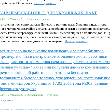
е работали 136 человек.
Читать дальше...
ТАН: НЕМЕЦКИЙ ОПЫТ ДЛЯ УКРАИНСКИХ ШАХТ
600), 10 Февраля 2012 |
Угольная отрасль
ротяжении последних лет для Донецкого региона и для Украины в целом тема
ного метана чрезвычайно актуальна, особенно в связи с постоянно возрастаю
ресом к теме энергоэффективности. Метан, выделяющийся в процессе добычи у
стую не используется, а выбрасывается в окружающую среду, несмотря на то ч
помощью можно производить тепло и энергию.
Читать дальше...
ют ли право на получение компенсации за потребленную
ктроэнергию, газ и центральное отопление жилья работники
ты в должности «помощник начальника участка» и «замести
альника участка»? Ранее они получали данную компенсацию,
еречне профессий работников, которым бесплатно
доставляется бытовое топливо, утвержденном постановлени
инета министров Украины от 17.03.2011 года №303, данные
фессии отсутствуют.
600), 10 Февраля 2012 |
Спрашивали — отвечаем
ь дальше...