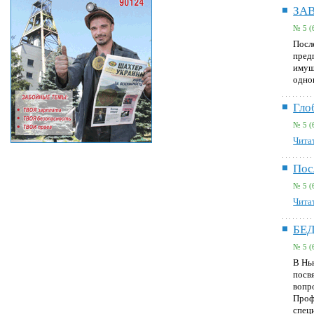
ЗА
№ 5 (
Посл
пред
имущ
одно
Гло
№ 5 (
Читат
Пос
№ 5 (
Читат
БЕ
№ 5 (
В Нь
посв
вопр
Проф
спец