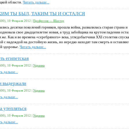
цкой области.
Читать дальше...
КИМ ТЫ БЫЛ, ТАКИМ ТЫ И ОСТАЛСЯ
600), 10 Февраля 2012 |
Профессия — Шахтер
ились десятки поколений горняков, прошла война, развалилась старая страна и
аздновала свое двадцатилетие новая, а труд забойщика на крутом падении оста
м же. Как и во времена «серебряного» века, угледобытчики XXI столетия спуск
бой с надеждой на достойную жизнь, но нередко находят там смерть и оставляю
ей здоровье.
Читать дальше...
ть египетская
600), 10 Февраля 2012 |
Украина
ь дальше...
и выдержали
600), 10 Февраля 2012 |
Украина
ь дальше...
а утепляться
600), 10 Февраля 2012 |
Украина
ь дальше...