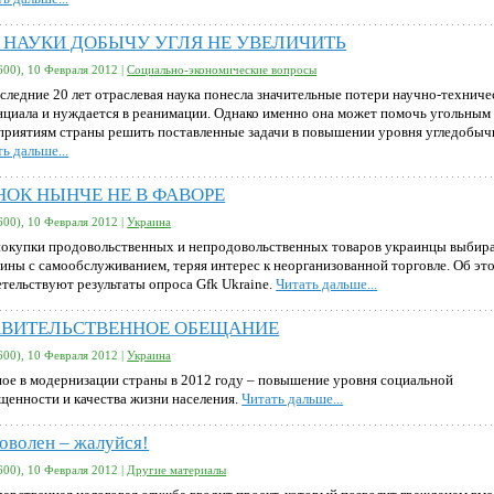
З НАУКИ ДОБЫЧУ УГЛЯ НЕ УВЕЛИЧИТЬ
600), 10 Февраля 2012 |
Социально-экономические вопросы
оследние 20 лет отраслевая наука понесла значительные потери научно-техниче
нциала и нуждается в реанимации. Однако именно она может помочь угольным
приятиям страны решить поставленные задачи в повышении уровня угледобыч
ь дальше...
НОК НЫНЧЕ НЕ В ФАВОРЕ
600), 10 Февраля 2012 |
Украина
покупки продовольственных и непродовольственных товаров украинцы выбир
зины с самообслуживанием, теряя интерес к неорганизованной торговле. Об эт
етельствуют результаты опроса Gfk Ukraine.
Читать дальше...
АВИТЕЛЬСТВЕННОЕ ОБЕЩАНИЕ
600), 10 Февраля 2012 |
Украина
ное в модернизации страны в 2012 году – повышение уровня социальной
щенности и качества жизни населения.
Читать дальше...
оволен – жалуйся!
600), 10 Февраля 2012 |
Другие материалы