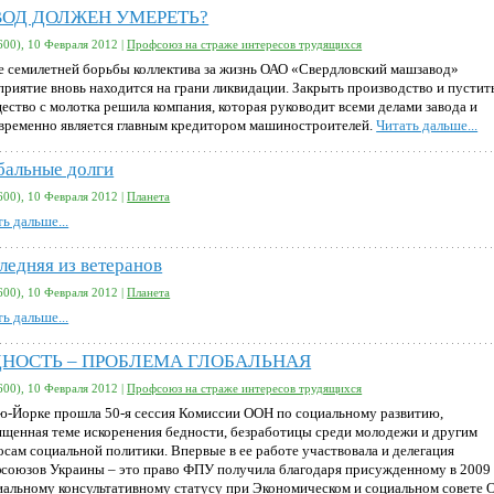
ВОД ДОЛЖЕН УМЕРЕТЬ?
600), 10 Февраля 2012 |
Профсоюз на страже интересов трудящихся
е семилетней борьбы коллектива за жизнь ОАО «Свердловский машзавод»
приятие вновь находится на грани ликвидации. Закрыть производство и пустит
ество с молотка решила компания, которая руководит всеми делами завода и
временно является главным кредитором машиностроителей.
Читать дальше...
бальные долги
600), 10 Февраля 2012 |
Планета
ь дальше...
ледняя из ветеранов
600), 10 Февраля 2012 |
Планета
ь дальше...
ДНОСТЬ – ПРОБЛЕМА ГЛОБАЛЬНАЯ
600), 10 Февраля 2012 |
Профсоюз на страже интересов трудящихся
ю-Йорке прошла 50-я сессия Комиссии ООН по социальному развитию,
ященная теме искоренения бедности, безработицы среди молодежи и другим
осам социальной политики. Впервые в ее работе участвовала и делегация
союзов Украины – это право ФПУ получила благодаря присужденному в 2009
иальному консультативному статусу при Экономическом и социальном совете 