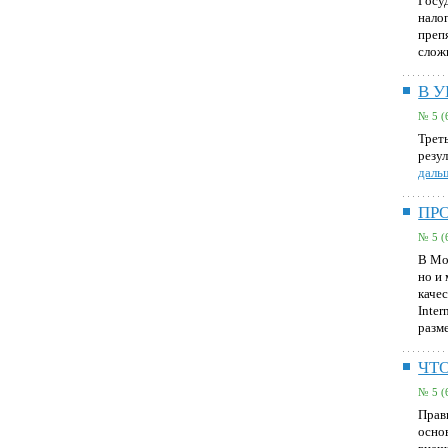
Госу
нало
преп
слож
В 
№ 5 (
Трет
резу
дальш
ПР
№ 5 (
В Мо
но и
каче
Inter
разм
ЧТО
№ 5 (
Прав
осно