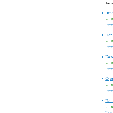
Таки
Чин
№ 5 (
Читат
Нар
№ 5 (
Читат
Кал
№ 5 (
Читат
Фро
№ 5 (
Читат
Наш
№ 5 (
Читат