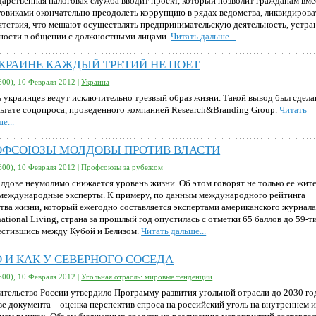
дарственная налоговая служба вводит проект, который позволит гражданам вме
говиками окончательно преодолеть коррупцию в рядах ведомства, ликвидирова
ятствия, что мешают осуществлять предпринимательскую деятельность, устра
ности в общении с должностными лицами.
Читать дальше...
УКРАИНЕ КАЖДЫЙ ТРЕТИЙ НЕ ПОЕТ
600), 10 Февраля 2012 |
Украина
ь украинцев ведут исключительно трезвый образ жизни. Такой вывод был сдела
льтате соцопроса, проведенного компанией Research&Branding Group.
Читать
е...
ОФСОЮЗЫ МОЛДОВЫ ПРОТИВ ВЛАСТИ
600), 10 Февраля 2012 |
Профсоюзы за рубежом
лдове неумолимо снижается уровень жизни. Об этом говорят не только ее жите
 международные эксперты. К примеру, по данным международного рейтинга
ства жизни, который ежегодно составляется экспертами американского журнал
national Living, страна за прошлый год опустилась с отметки 65 баллов до 59-ти
естившись между Кубой и Белизом.
Читать дальше...
 И КАК У СЕВЕРНОГО СОСЕДА
600), 10 Февраля 2012 |
Угольная отрасль: мировые тенденции
ительство России утвердило Программу развития угольной отрасли до 2030 го
ве документа – оценка перспектив спроса на российский уголь на внутреннем 