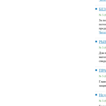
БЕ
№ 5 (
За п
поте
пред
Читат
РЫ
№ 5 (
Для 
мага
свид
ПР
№ 5 (
Глав
защи
Нед
№ 5 (