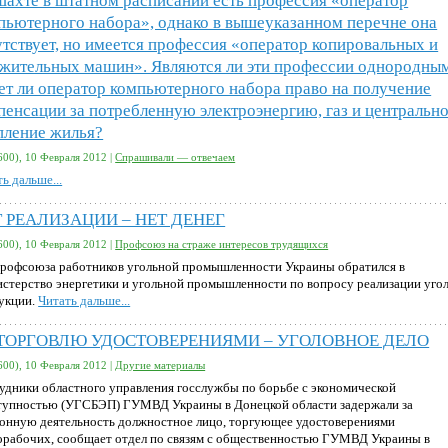
шахте в штатном расписании есть профессия «оператор
пьютерного набора», однако в вышеуказанном перечне она
утствует, но имеется профессия «оператор копировальных и
жительных машин». Являются ли эти профессии однородны
ет ли оператор компьютерного набора право на получение
пенсации за потребленную электроэнергию, газ и центральн
пление жилья?
600), 10 Февраля 2012 |
Спрашивали — отвечаем
ь дальше...
 РЕАЛИЗАЦИИ – НЕТ ДЕНЕГ
600), 10 Февраля 2012 |
Профсоюз на страже интересов трудящихся
рофсоюза работников угольной промышленности Украины обратился в
стерство энергетики и угольной промышленности по вопросу реализации уго
укции.
Читать дальше...
 ТОРГОВЛЮ УДОСТОВЕРЕНИЯМИ – УГОЛОВНОЕ ДЕЛО
600), 10 Февраля 2012 |
Другие материалы
удники областного управления госслужбы по борьбе с экономической
тупностью (УГСБЭП) ГУМВД Украины в Донецкой области задержали за
конную деятельность должностное лицо, торгующее удостоверениями
орабочих, сообщает отдел по связям с общественностью ГУМВД Украины в