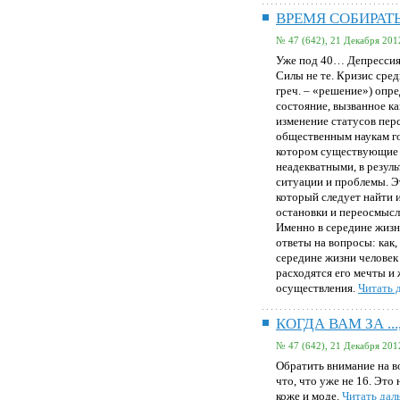
ВРЕМЯ СОБИРАТ
№ 47 (642), 21 Декабря 201
Уже под 40… Депрессия, 
Силы не те. Кризис сред
греч. – «решение») опре
состояние, вызванное ка
изменение статусов пер
общественным наукам гов
котором существующие 
неадекватными, в резул
ситуации и проблемы. Э
который следует найти 
остановки и переосмысл
Именно в середине жизн
ответы на вопросы: как,
середине жизни человек 
расходятся его мечты и
осуществления.
Читать д
КОГДА ВАМ ЗА ..
№ 47 (642), 21 Декабря 201
Обратить внимание на в
что, что уже не 16. Это 
коже и моде.
Читать даль