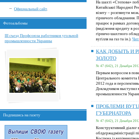
На шахті «Степова» побу
Китайської Народної Ре
Официальный сайт
.
вiзиту – розглянути мож
гiрничого обладнання. П
Фотоальбомы
працює в рамках догово
(видiлення кредиту в ро
гiрничо-шахтного обладн
III съезд Профсоюза работников угольной
вугiлля на газ та ін.).
Чит
промышленности Украины
КАК ДОБЫТЬ И 
ЗОЛОТО
№ 47 (642), 21 Декабря 201
Первым вопросом в пов
Центрального комитета 
2012 года и перспективы
Докладчиком выступил м
промышленности Украи
ПРОБЛЕМИ ВУГІЛ
ГУБЕРНАТОРА
Подпишись на газету
№ 47 (642), 21 Декабря 201
Конструктивний діалог в
облдержадміністрації п
Костюка із керівництвом