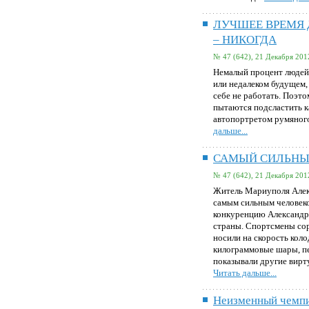
ЛУЧШЕЕ ВРЕМЯ
– НИКОГДА
№ 47 (642), 21 Декабря 201
Немалый процент людей 
или недалеком будущем, 
себе не работать. Поэто
пытаются подсластить
автопортретом румяного
дальше...
САМЫЙ СИЛЬНЫ
№ 47 (642), 21 Декабря 201
Житель Мариуполя Алек
самым сильным человеко
конкуренцию Александру
страны. Спортсмены сор
носили на скорость коло
килограммовые шары, п
показывали другие вирт
Читать дальше...
Неизменный чемп