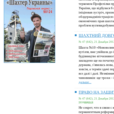
теркомом Профспілки пр
України, що відбулася 6 
ініціював зустріч, приз
облдержадміністрацією 
економічних прав шахта
проблем вуглевидобувно
ШАХТНИЙ ДОВГ
№ 47 (642), 21 Декабря 201
Шахта №10 «Нововолинс
вугілля, вже увійшла до 
будівництво вітчизняног
закладено ще на початку
держава, з’явилась нова,
зовсім, а термін здачі 
все далі і далі. Незмінн
чиновників: ще трохи –
дальше...
ПРАВО НА ЗАЩИ
№ 47 (642), 21 Декабря 201
трудящихся
Не секрет, что в связи 
перманентным реформир