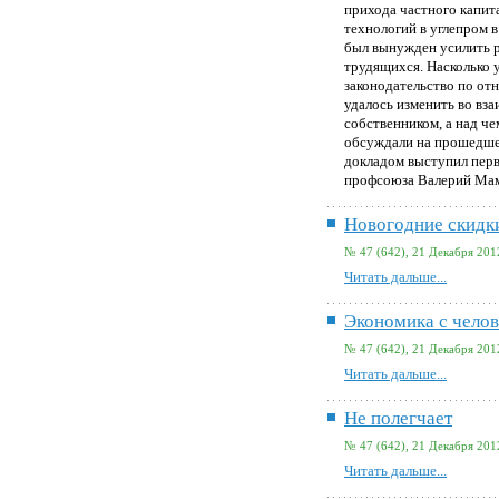
прихода частного капит
технологий в углепром 
был вынужден усилить р
трудящихся. Насколько 
законодательство по от
удалось изменить во вз
собственником, а над че
обсуждали на прошедше
докладом выступил перв
профсоюза Валерий Ма
Новогодние скидк
№ 47 (642), 21 Декабря 201
Читать дальше...
Экономика с чело
№ 47 (642), 21 Декабря 201
Читать дальше...
Не полегчает
№ 47 (642), 21 Декабря 201
Читать дальше...