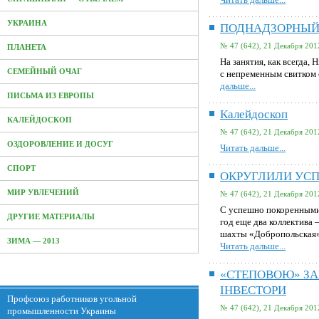
УКРАИНА
ПОДНАДЗОРНЫЙ
№ 47 (642), 21 Декабря 201
ПЛАНЕТА
На занятия, как всегда,
СЕМЕЙНЫЙ ОЧАГ
с непременным свитком 
дальше...
ПИСЬМА ИЗ ЕВРОПЫ
Калейдоскоп
КАЛЕЙДОСКОП
№ 47 (642), 21 Декабря 201
ОЗДОРОВЛЕНИЕ И ДОСУГ
Читать дальше...
СПОРТ
ОКРУГЛИЛИ УС
МИР УВЛЕЧЕНИЙ
№ 47 (642), 21 Декабря 201
С успешно покоренными
ДРУГИЕ МАТЕРИАЛЫ
год еще два коллектива
шахты «Добропольская
ЗИМА — 2013
Читать дальше...
«СТЕПОВОЮ» ЗА
IНВЕСТОРИ
Профсоюз работников угольной
№ 47 (642), 21 Декабря 201
промышленности Украины