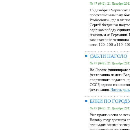
№ 47 (642), 21 Декабря 201
15 декабря в Черкасса
профессиональному бок
Promotions», где в глав
Сергей Федченко подтве
одержав победу единог
Азизовым из Германии. 
завоевал пояс чемпиона
весе: 120–106 и 119–10
САБЛИ НАГОЛО
№ 47 (642), 21 Декабря 201
Во Львове финишировал
фехтованию памяти Вад
спортивного педагога, 
СССР, одного из основ
фехтования.
Читать даль
ЕЛКИ ПО ГОРОДУ
№ 47 (642), 21 Декабря 201
Уже практически во все
Новому году достигла с
площадях огнями засвер
предстоящего праздника