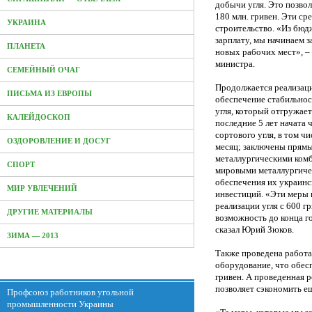
добычи угля. Это позвол
180 млн. гривен. Эти ср
УКРАИНА
строительство. «Из бюд
зарплату, мы начинаем з
ПЛАНЕТА
новых рабочих мест», –
министра.
СЕМЕЙНЫЙ ОЧАГ
Продолжается реализаци
ПИСЬМА ИЗ ЕВРОПЫ
обеспечение стабильнос
угля, который отгружает
КАЛЕЙДОСКОП
последние 5 лет начата
сортового угля, в том чи
ОЗДОРОВЛЕНИЕ И ДОСУГ
месяц; заключены прямы
металлургическими комб
СПОРТ
мировыми металлургиче
обеспечения их украинс
МИР УВЛЕЧЕНИЙ
инвестиций. «Эти меры 
реализации угля с 600 гр
ДРУГИЕ МАТЕРИАЛЫ
возможность до конца го
сказал Юрий Зюков.
ЗИМА — 2013
Также проведена работа
оборудование, что обес
гривен. А проведенная р
позволяет сэкономить ещ
Профсоюз работников угольной
промышленности Украины