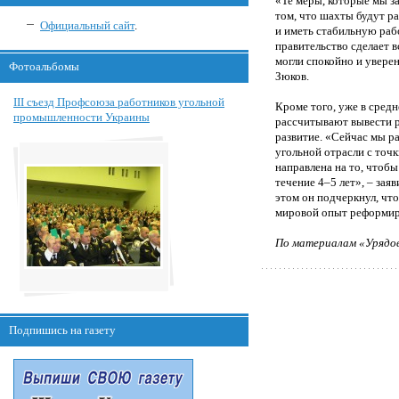
«Те меры, которые мы з
том, что шахты будут р
Официальный сайт
.
и иметь стабильную рабо
правительство сделает в
могли спокойно и увере
Фотоальбомы
Зюков.
III съезд Профсоюза работников угольной
Кроме того, уже в сред
промышленности Украины
рассчитывают вывести р
развитие. «Сейчас мы р
угольной отрасли с точ
направлена на то, чтоб
течение 4–5 лет», – зая
этом он подчеркнул, что
мировой опыт реформир
По материалам «Урядов
Подпишись на газету