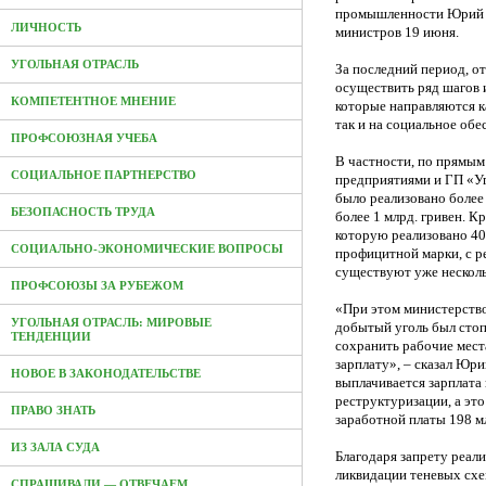
промышленности Юрий З
ЛИЧНОСТЬ
министров 19 июня.
УГОЛЬНАЯ ОТРАСЛЬ
За последний период, о
осуществить ряд шагов 
КОМПЕТЕНТНОЕ МНЕНИЕ
которые направляются к
так и на социальное об
ПРОФСОЮЗНАЯ УЧЕБА
В частности, по прямы
СОЦИАЛЬНОЕ ПАРТНЕРСТВО
предприятиями и ГП «Уг
было реализовано более
БЕЗОПАСНОСТЬ ТРУДА
более 1 млрд. гривен. К
которую реализовано 400
СОЦИАЛЬНО-ЭКОНОМИЧЕСКИЕ ВОПРОСЫ
профицитной марки, с р
существуют уже несколь
ПРОФСОЮЗЫ ЗА РУБЕЖОМ
«При этом министерство
УГОЛЬНАЯ ОТРАСЛЬ: МИРОВЫЕ
добытый уголь был стоп
ТЕНДЕНЦИИ
сохранить рабочие мест
зарплату», – сказал Юри
НОВОЕ В ЗАКОНОДАТЕЛЬСТВЕ
выплачивается зарплата 
реструктуризации, а это
ПРАВО ЗНАТЬ
заработной платы 198 мл
ИЗ ЗАЛА СУДА
Благодаря запрету реали
ликвидации теневых схе
СПРАШИВАЛИ — ОТВЕЧАЕМ