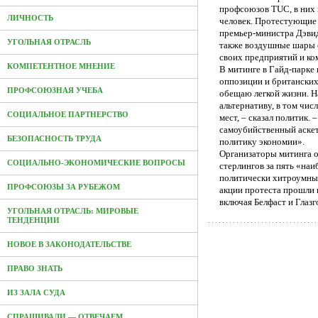
профсоюзов TUC, в них 
ЛИЧНОСТЬ
человек. Протестующие 
премьер-министра Дэвид
УГОЛЬНАЯ ОТРАСЛЬ
также воздушные шары 
своих предприятий и ко
КОМПЕТЕНТНОЕ МНЕНИЕ
В митинге в Гайд-парке
оппозиции и британских
ПРОФСОЮЗНАЯ УЧЕБА
обещаю легкой жизни. Н
альтернативу, в том чис
СОЦИАЛЬНОЕ ПАРТНЕРСТВО
мест, – сказал политик.
самоубийственный аскет
БЕЗОПАСНОСТЬ ТРУДА
политику экономии».
Организаторы митинга 
СОЦИАЛЬНО-ЭКОНОМИЧЕСКИЕ ВОПРОСЫ
стерлингов за пять «наи
политически хитроумных
ПРОФСОЮЗЫ ЗА РУБЕЖОМ
акции протеста прошли 
включая Белфаст и Глазг
УГОЛЬНАЯ ОТРАСЛЬ: МИРОВЫЕ
ТЕНДЕНЦИИ
НОВОЕ В ЗАКОНОДАТЕЛЬСТВЕ
ПРАВО ЗНАТЬ
ИЗ ЗАЛА СУДА
СПРАШИВАЛИ — ОТВЕЧАЕМ