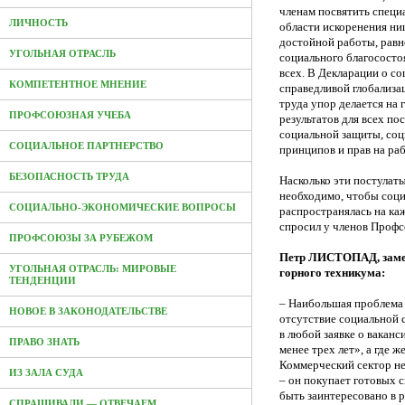
членам посвятить специ
ЛИЧНОСТЬ
области искоренения ни
достойной работы, рав
УГОЛЬНАЯ ОТРАСЛЬ
социального благососто
всех. В Декларации о со
КОМПЕТЕНТНОЕ МНЕНИЕ
справедливой глобализ
труда упор делается на
ПРОФСОЮЗНАЯ УЧЕБА
результатов для всех по
социальной защиты, соц
СОЦИАЛЬНОЕ ПАРТНЕРСТВО
принципов и прав на ра
БЕЗОПАСНОСТЬ ТРУДА
Насколько эти постулаты
необходимо, чтобы соци
СОЦИАЛЬНО-ЭКОНОМИЧЕСКИЕ ВОПРОСЫ
распространялась на к
спросил у членов Проф
ПРОФСОЮЗЫ ЗА РУБЕЖОМ
Петр ЛИСТОПАД, замес
УГОЛЬНАЯ ОТРАСЛЬ: МИРОВЫЕ
горного техникума:
ТЕНДЕНЦИИ
– Наибольшая проблема
НОВОЕ В ЗАКОНОДАТЕЛЬСТВЕ
отсутствие социальной 
в любой заявке о вакан
ПРАВО ЗНАТЬ
менее трех лет», а где 
Коммерческий сектор не
ИЗ ЗАЛА СУДА
– он покупает готовых 
быть заинтересовано в 
СПРАШИВАЛИ — ОТВЕЧАЕМ