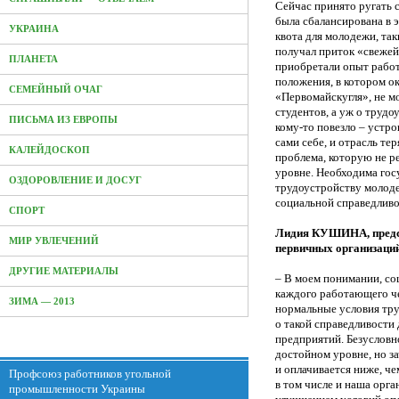
Сейчас принято ругать с
была сбалансирована в 
УКРАИНА
квота для молодежи, так
получал приток «свежей
ПЛАНЕТА
приобретали опыт работ
положения, в котором о
СЕМЕЙНЫЙ ОЧАГ
«Первомайскугля», не м
студентов, а уж о трудо
ПИСЬМА ИЗ ЕВРОПЫ
кому-то повезло – устр
сами себе, и отрасль те
КАЛЕЙДОСКОП
проблема, которую не р
уровне. Необходима гос
ОЗДОРОВЛЕНИЕ И ДОСУГ
трудоустройству молоде
социальной справедливо
СПОРТ
Лидия КУШИНА, предсе
МИР УВЛЕЧЕНИЙ
первичных организаци
ДРУГИЕ МАТЕРИАЛЫ
– В моем понимании, со
каждого работающего че
ЗИМА — 2013
нормальные условия тру
о такой справедливости
предприятий. Безусловно
достойном уровне, но за
и оплачивается ниже, ч
Профсоюз работников угольной
в том числе и наша орга
промышленности Украины