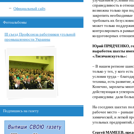
улучшением условий опл
справедливость в отнош
Официальный сайт
.
возможна только при по
закрепить необходимые 
требовать их безусловн
Фотоальбомы
может только поддержи
контролировать в рамка
III съезд Профсоюза работников угольной
колдоговорных отношен
промышленности Украины
Юрий ПРЯДЧЕНКО, гор
выработок шахты име
«Лисичанскуголь»:
– В нашем регионе шанс
только у тех, у кого ес
условия труда – благод
техника, есть развитие, а
Конечно, зарплаты много
действующая в углепром
справедлива: дали больш
На соседних шахтах пол
Подпишись на газету
рабочее место – раньше
химической, и легкой п
угольных предприятий, 
Сергей МАМЕЕВ, пред