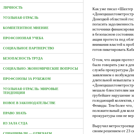
ЛИЧНОСТЬ
Как уже писал «Шахтер 
«Донецкшахтометростро
УГОЛЬНАЯ ОТРАСЛЬ
Донецкой областной го
погасить задолженность
КОМПЕТЕНТНОЕ МНЕНИЕ
источники финансирова
в безопасном состоянии
ПРОФСОЮЗНАЯ УЧЕБА
акция протеста под обл
внимания властей к про
СОЦИАЛЬНОЕ ПАРТНЕРСТВО
готов пикетировать Каб
БЕЗОПАСНОСТЬ ТРУДА
О том, что акция протес
было говорить уже в ден
СОЦИАЛЬНО-ЭКОНОМИЧЕСКИЕ ВОПРОСЫ
служба прокуратуры До
заявлением о возбужден
ПРОФСОЮЗЫ ЗА РУБЕЖОМ
длительной невыплаты 
«Донецкшахтометростро
УГОЛЬНАЯ ОТРАСЛЬ: МИРОВЫЕ
мешало блюстителям зак
ТЕНДЕНЦИИ
грубейшее нарушение за
голодающий коллектив, 
НОВОЕ В ЗАКОНОДАТЕЛЬСТВЕ
Фемиды. Тем более что, 
положительный для колл
ПРАВО ЗНАТЬ
прокуратуры они не вер
ИЗ ЗАЛА СУДА
Выручил метростроевцев
своим решением от 23 
СПРАШИВАЛИ — ОТВЕЧАЕМ