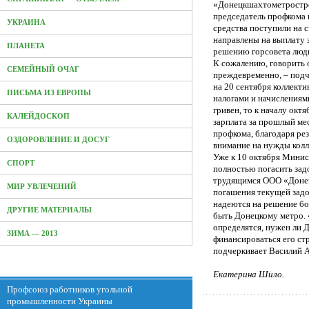
«Донецкшахтометростро
председатель профкома
УКРАИНА
средства поступили на 
направлены на выплату 
ПЛАНЕТА
решению горсовета люди
К сожалению, говорить 
СЕМЕЙНЫЙ ОЧАГ
преждевременно, – подч
на 20 сентября коллекти
ПИСЬМА ИЗ ЕВРОПЫ
налогами и начислениям
гривен, то к началу октя
КАЛЕЙДОСКОП
зарплата за прошлый ме
профкома, благодаря ре
ОЗДОРОВЛЕНИЕ И ДОСУГ
внимание на нужды колл
Уже к 10 октября Мини
СПОРТ
полностью погасить зад
трудящимся ООО «Донец
МИР УВЛЕЧЕНИЙ
погашения текущей зад
надеются на решение бо
ДРУГИЕ МАТЕРИАЛЫ
быть Донецкому метро. 
определятся, нужен ли 
ЗИМА — 2013
финансироваться его стр
подчеркивает Василий 
Екатерина Шило.
Профсоюз работников угольной
промышленности Украины